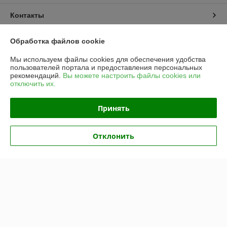
Контакты
Доставка и оплата
Обработка файлов cookie
Мы используем файлы cookies для обеспечения удобства
График работы
пользователей портала и предоставления персональных
рекомендаций.
Вы можете настроить файлы cookies или
отключить их.
Полная версия сайта
Принять
Политика обработки cookies
Сайт создан на платформе Deal.by
Отклонить
Информация для покупателя
Юридическое лицо:
Частное унитарное предприятие «Рапидита»
220140, г. Минск, ул. Лещинского, 14А, пом. 342