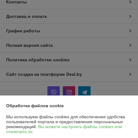
Контакты
Доставка и оплата
График работы
Полная версия сайта
Политика обработки cookies
Сайт создан на платформе Deal.by
Обработка файлов cookie
Информация для покупателя
Мы используем файлы cookies для обеспечения удобства
пользователей портала и предоставления персональных
Юридическое лицо:
Частное унитарное предприятие «Рапидита»
рекомендаций.
Вы можете настроить файлы cookies или
220140, г. Минск, ул. Лещинского, 14А, пом. 342
отключить их.