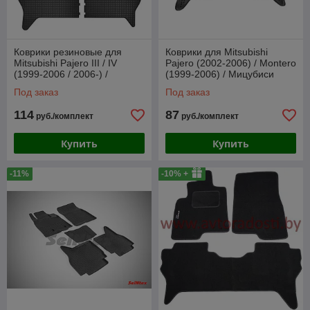
Коврики резиновые для
Коврики для Mitsubishi
Mitsubishi Pajero III / IV
Pajero (2002-2006) / Montero
(1999-2006 / 2006-) /
(1999-2006) / Мицубиси
Мицубиси Паджеро
Паджеро / Монтеро
Под заказ
Под заказ
(Frogum)
114
87
руб./комплект
руб./комплект
Купить
Купить
-11%
-10% +