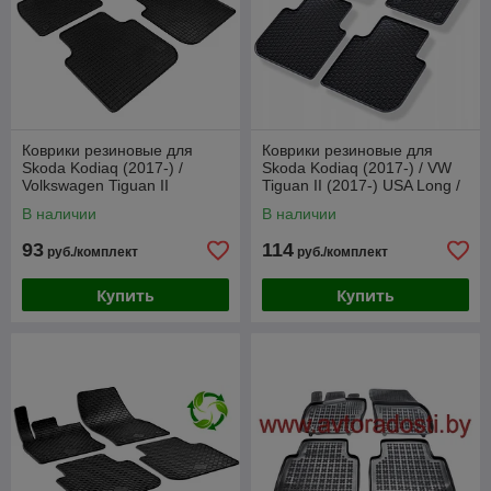
Коврики резиновые для
Коврики резиновые для
Skoda Kodiaq (2017-) /
Skoda Kodiaq (2017-) / VW
Volkswagen Tiguan II
Tiguan II (2017-) USA Long /
Allspace (2017-) / Кодиак
Seat Tarraco (19-) (Geyer-
В наличии
В наличии
[21710] (Petex)
Hosaja)
93
114
руб./комплект
руб./комплект
Купить
Купить