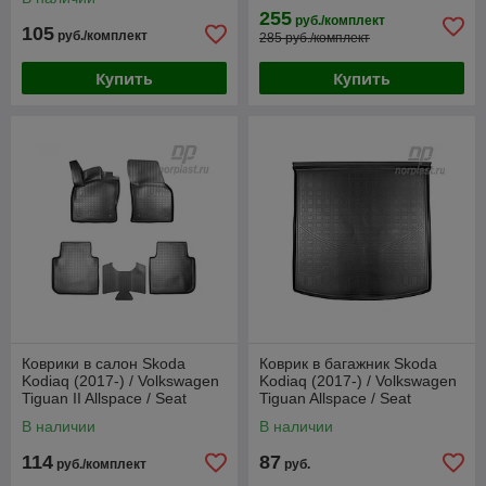
[221242] (Gumárny Zubří)
255
руб./комплект
105
руб./комплект
285 руб./комплект
Купить
Купить
Коврики в салон Skoda
Коврик в багажник Skoda
Kodiaq (2017-) / Volkswagen
Kodiaq (2017-) / Volkswagen
Tiguan II Allspace / Seat
Tiguan Allspace / Seat
Tarraco (2019-) / 3D
Tarraco (2019-) / 5 мест
В наличии
В наличии
(Norplast)
(Norplast)
114
87
руб./комплект
руб.