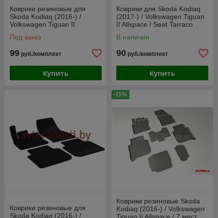
Коврики резиновые для
Коврики для Skoda Kodiaq
Skoda Kodiaq (2016-) /
(2017-) / Volkswagen Tiguan
Volkswagen Tiguan II
II Allspace / Seat Tarraco
Allspace (2017-) Шкода
(2019-) / [61627] Aileron
Под заказ
В наличии
Кодиак (SRTK)
99
90
руб./комплект
руб./комплект
Купить
Купить
-11%
Коврики резиновые Skoda
Коврики резиновые для
Kodiaq (2016-) / Volkswagen
Skoda Kodiaq (2016-) /
Tiguan II Allspace / 7 мест