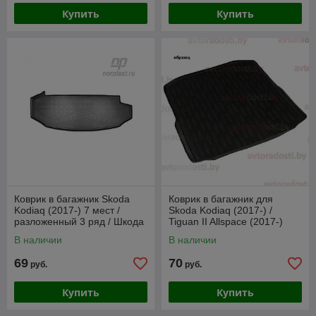
Купить
Купить
Коврик в багажник Skoda
Коврик в багажник для
Kodiaq (2017-) 7 мест /
Skoda Kodiaq (2017-) /
разложенный 3 ряд / Шкода
Tiguan II Allspace (2017-)
Кодиак (Norplast)
USA Long / 5 мест [71820] /
В наличии
В наличии
Aileron
69
70
руб.
руб.
Купить
Купить