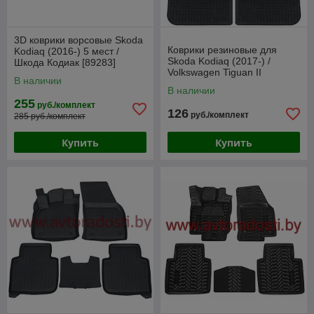
3D коврики ворсовые Skoda
Коврики резиновые для
Kodiaq (2016-) 5 мест /
Skoda Kodiaq (2017-) /
Шкода Кодиак [89283]
Volkswagen Tiguan II
(SeiNtex)
В наличии
Allspace [547952] / Шкода
В наличии
Кодиак (Frogum)
255
руб./комплект
126
руб./комплект
285 руб./комплект
Купить
Купить