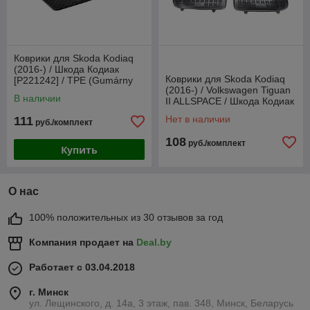
Коврики для Skoda Kodiaq
(2016-) / Шкода Кодиак
Коврики для Skoda Kodiaq
[P221242] / TPE (Gumárny
(2016-) / Volkswagen Tiguan
Zubří)
В наличии
II ALLSPACE / Шкода Кодиак
/ Фольксваген Тигуан
Нет в наличии
111
руб./комплект
108
руб./комплект
Купить
О нас
100% положительных из 30 отзывов за год
Компания продает на
Deal.by
Работает с 03.04.2018
г. Минск
ул. Лещинского, д. 14а, 3 этаж, пав. 348, Минск, Беларусь