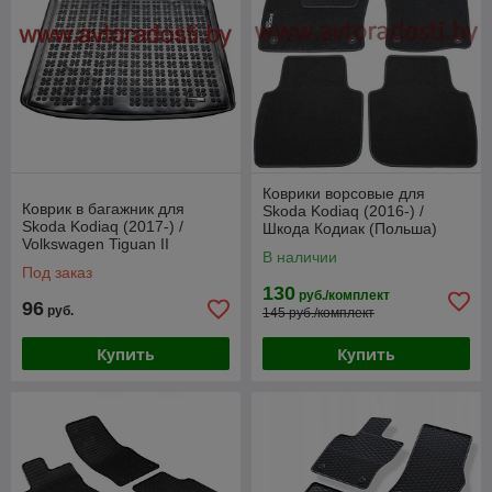
Коврики ворсовые для
Коврик в багажник для
Skoda Kodiaq (2016-) /
Skoda Kodiaq (2017-) /
Шкода Кодиак (Польша)
Volkswagen Tiguan II
В наличии
Allspace (2017-) USA
Под заказ
(Rezaw-Plast)
130
руб./комплект
96
руб.
145 руб./комплект
Купить
Купить