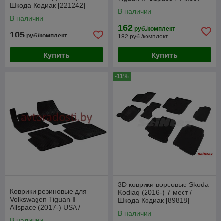
Шкода Кодиак [221242]
[88479] (SeiNtex)
В наличии
(Gumárny Zubří)
В наличии
162
руб./комплект
105
руб./комплект
182 руб./комплект
Купить
Купить
-11%
3D коврики ворсовые Skoda
Коврики резиновые для
Kodiaq (2016-) 7 мест /
Volkswagen Tiguan II
Шкода Кодиак [89818]
Allspace (2017-) USA /
(SeiNtex)
В наличии
Фольксваген Тигуан
В наличии