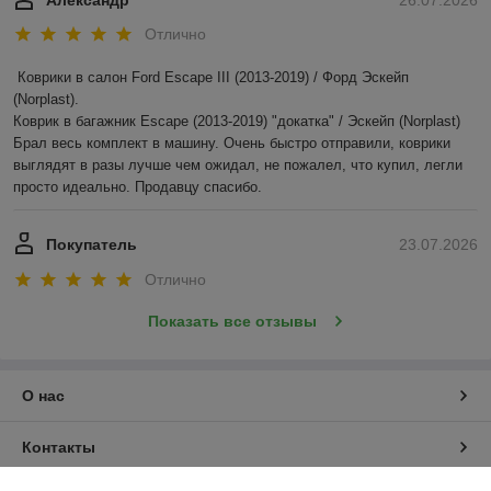
Александр
26.07.2026
Отлично
Коврики в салон Ford Escape III (2013-2019) / Форд Эскейп 
(Norplast).

Коврик в багажник Escape (2013-2019) "докатка" / Эскейп (Norplast)

Брал весь комплект в машину. Очень быстро отправили, коврики 
выглядят в разы лучше чем ожидал, не пожалел, что купил, легли 
просто идеально. Продавцу спасибо.
Покупатель
23.07.2026
Отлично
Показать все отзывы
О нас
Контакты