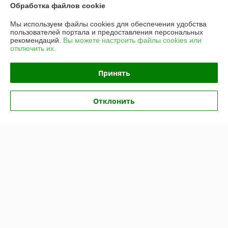
Доставка и оплата
Обработка файлов cookie
Мы используем файлы cookies для обеспечения удобства
График работы
пользователей портала и предоставления персональных
рекомендаций.
Вы можете настроить файлы cookies или
отключить их.
Полная версия сайта
Принять
Политика обработки cookies
Сайт создан на платформе Deal.by
Отклонить
Информация для покупателя
Юридическое лицо:
Частное унитарное предприятие «Рапидита»
220140, г. Минск, ул. Лещинского, 14А, пом. 342
Регистрационный номер ЕГР: 193734897
УНП: 193734897