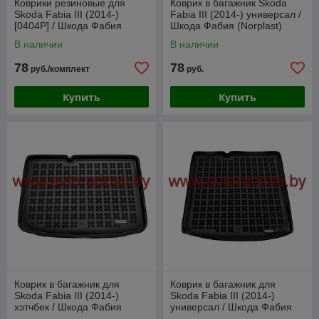
Коврики резиновые для
Коврик в багажник Skoda
Skoda Fabia III (2014-)
Fabia III (2014-) универсал /
[0404P] / Шкода Фабия
Шкода Фабия (Norplast)
(Frogum)
В наличии
В наличии
78
78
руб./комплект
руб.
Купить
Купить
Коврик в багажник для
Коврик в багажник для
Skoda Fabia III (2014-)
Skoda Fabia III (2014-)
хэтчбек / Шкода Фабия
универсал / Шкода Фабия
[231526] (Rezaw-Plast)
[231527] (Rezaw-Plast)