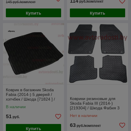
114
руб./комплект
145 руб./комплект
Купить
Купить
Коврик в багажник Skoda
Fabia (2014-) 5 дверей /
Коврики резиновые для
хэтчбек / Шкода [71824 ] /
Skoda Fabia III (2014-)
Aileron
В наличии
[219304] / Шкода Фабия 3
(Gumárny Zubří)
Нет в наличии
51
руб.
63
руб./комплект
Купить