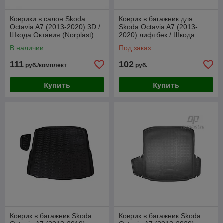
Коврики в салон Skoda
Коврик в багажник для
Octavia A7 (2013-2020) 3D /
Skoda Octavia A7 (2013-
Шкода Октавия (Norplast)
2020) лифтбек / Шкода
Октавия [231521] (Rezaw-
В наличии
Под заказ
Plast)
111
102
руб./комплект
руб.
Купить
Купить
Коврик в багажник Skoda
Коврик в багажник Skoda