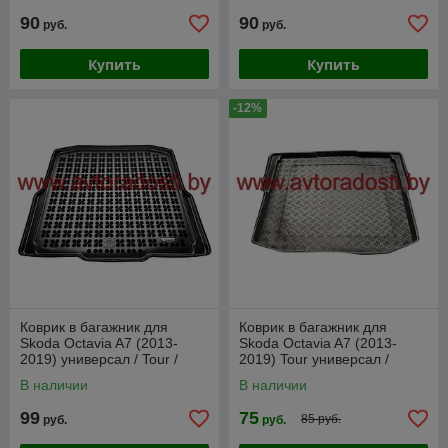
90
90
руб.
руб.
Купить
Купить
-12%
Коврик в багажник для
Коврик в багажник для
Skoda Octavia A7 (2013-
Skoda Octavia A7 (2013-
2019) универсал / Tour /
2019) Tour универсал /
Шкода Октавия [231522]
Шкода [101522] (Rezaw-
В наличии
В наличии
Plast PE)
99
75
85 руб.
руб.
руб.