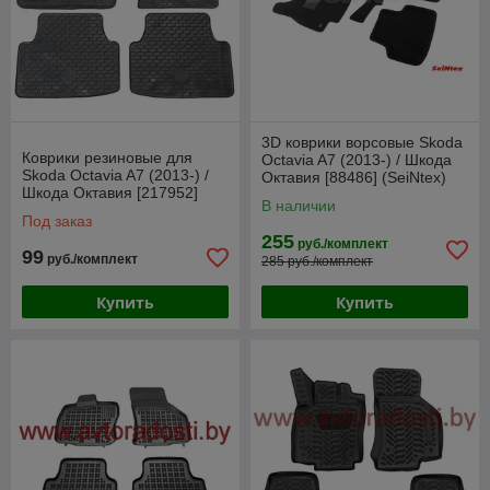
3D коврики ворсовые Skoda
Коврики резиновые для
Octavia A7 (2013-) / Шкода
Skoda Octavia A7 (2013-) /
Октавия [88486] (SeiNtex)
Шкода Октавия [217952]
В наличии
(Gumárny Zubří)
Под заказ
255
руб./комплект
99
руб./комплект
285 руб./комплект
Купить
Купить