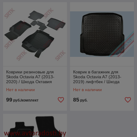
Коврики резиновые для
Коврик в багажник для
Skoda Octavia A7 (2013-
Skoda Octavia A7 (2013-
2020) / Шкода Октавия
2019) лифтбек / Шкода
(SRTK)
Октавия [101521] (Rezaw-
Нет в наличии
Нет в наличии
Plast PE)
99
85
руб./комплект
руб.