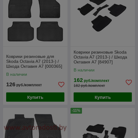
Коврики резиновые Skoda
Коврики резиновые для
Octavia A7 (2013-) / Шкода
Skoda Octavia A7 (2013-) /
Октавия А7 [84907]
Шкода Октавия А7 [000365]
(SeiNtex)
В наличии
(Frogum)
В наличии
162
руб./комплект
126
руб./комплект
182 руб./комплект
Купить
Купить
-11%