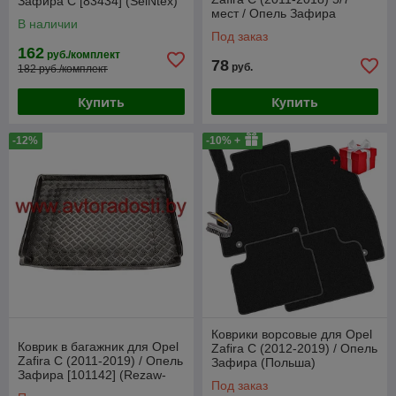
Зафира С [83434] (SeiNtex)
мест / Опель Зафира
В наличии
(Norplast)
Под заказ
162
руб./комплект
78
руб.
182 руб./комплект
Купить
Купить
-12%
-10% +
Коврики ворсовые для Opel
Коврик в багажник для Opel
Zafira C (2012-2019) / Опель
Zafira C (2011-2019) / Опель
Зафира (Польша)
Зафира [101142] (Rezaw-
Под заказ
Plast PE)