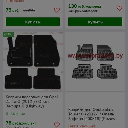
Под заказ
130
руб./комплект
75
85 руб.
руб.
145 руб./комплект
Купить
Купить
-13%
Коврики ворсовые для Opel
Zafira C (2012-) / Опель
Зафира С (Highway)
Коврики для Opel Zafira
В наличии
Tourer C (2012-) / Опель
Зафира [200518] (Rezaw-
78
Plast)
руб./комплект
Нет в наличии