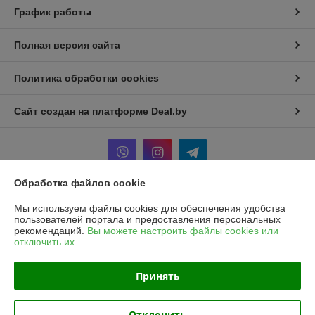
График работы
Полная версия сайта
Политика обработки cookies
Сайт создан на платформе Deal.by
Обработка файлов cookie
Информация для покупателя
Мы используем файлы cookies для обеспечения удобства
пользователей портала и предоставления персональных
Юридическое лицо:
Частное унитарное предприятие «Рапидита»
рекомендаций.
Вы можете настроить файлы cookies или
220140, г. Минск, ул. Лещинского, 14А, пом. 342
отключить их.
Регистрационный номер ЕГР: 193734897
Принять
УНП: 193734897
Регистрационный орган: Минский горисполком
Отклонить