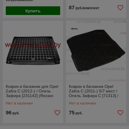
90 руб./комплект
87
руб./комплект
Купить
Коврик в багажник для Opel
Коврик в багажник Opel
Zafira C (2012-) / Опель
Zafira C (2011-) 5/7 мест /
Зафира [231142] (Rezaw-
Опель Зафира С [71313] /
Plast)
Aileron
Нет в наличии
Нет в наличии
96
75
руб.
руб.