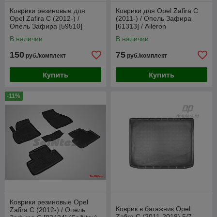
Коврики резиновые для
Коврики для Opel Zafira C
Opel Zafira C (2012-) /
(2011-) / Опель Зафира
Опель Зафира [59510]
[61313] / Aileron
(Petex)
В наличии
В наличии
150
75
руб./комплект
руб./комплект
Купить
Купить
-11%
Коврики резиновые Opel
Коврик в багажник Opel
Zafira C (2012-) / Опель
Zafira C (2011-2018) 5/7