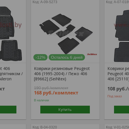
A-09-S273
A-07-018
-12%
Осталось 6 дней
t 406
Коврики резиновые Peugeot
Коврики р
дпятником /
406 (1995-2004) / Пежо 406
Peugeot 40
ileron
[89662] (SeiNtex)
406 [25110]
кт
190
руб.
/комплект
108
руб.
168
руб.
/комплект
Под заказ
В наличии
Купить
B-04-0320
V-01-025