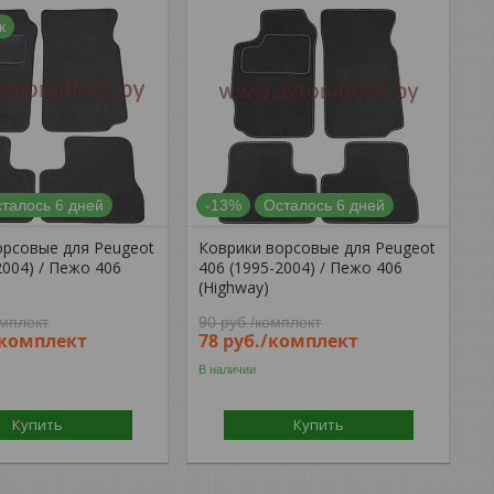
к
талось 6 дней
-13%
Осталось 6 дней
орсовые для Peugeot
Коврики ворсовые для Peugeot
2004) / Пежо 406
406 (1995-2004) / Пежо 406
(Highway)
омплект
90
руб.
/комплект
/комплект
78
руб.
/комплект
В наличии
Купить
Купить