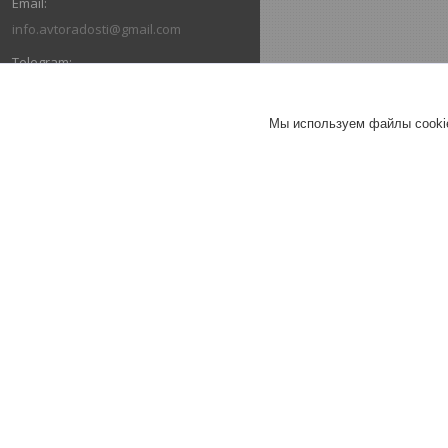
info.avtoradosti@gmail.com
+375 (29) 616-03-66
Мы используем файлы cookie
+375 (29) 636-03-66
ОТЗЫВЫ О КОМПАНИИ ИНТЕРНЕТ-
МАГАЗИН "АВТОРАДОСТИ"
26.07.2026
Александр
Отлично
Коврики в салон Ford Escape III
(2013-2019) / Форд Эскейп
(Norplast).
Коврик в багажник Escape (2013-
2019) "докатка" / Эскейп (Norplast)
Брал весь комплект в машину.
Очень быстро отправили, коврики