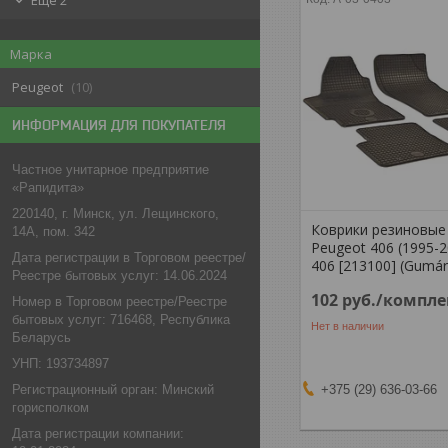
Еще 2
Марка
Peugeot
10
ИНФОРМАЦИЯ ДЛЯ ПОКУПАТЕЛЯ
Частное унитарное предприятие
«Рапидита»
220140, г. Минск, ул. Лещинского,
Коврики резиновые
14А, пом. 342
Peugeot 406 (1995-2
Дата регистрации в Торговом реестре/
406 [213100] (Gumár
Реестре бытовых услуг: 14.06.2024
102
руб.
/компле
Номер в Торговом реестре/Реестре
бытовых услуг: 716468, Республика
Нет в наличии
Беларусь
УНП: 193734897
+375 (29) 636-03-66
Регистрационный орган: Минский
горисполком
Дата регистрации компании: