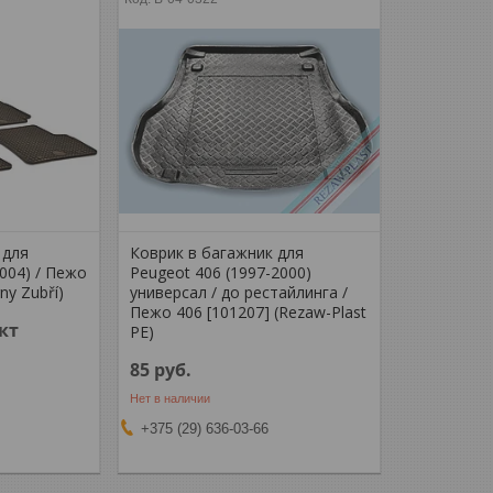
 для
Коврик в багажник для
004) / Пежо
Peugeot 406 (1997-2000)
ny Zubří)
универсал / до рестайлинга /
Пежо 406 [101207] (Rezaw-Plast
кт
PE)
85
руб.
Нет в наличии
+375 (29) 636-03-66