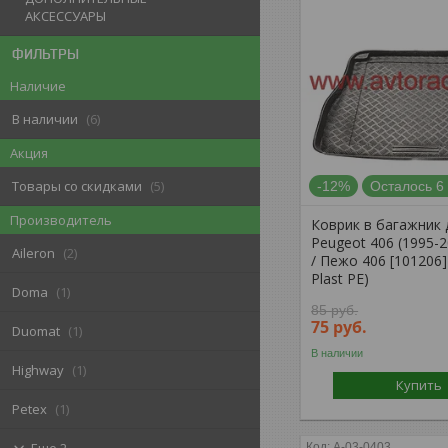
АКСЕССУАРЫ
ФИЛЬТРЫ
Наличие
В наличии
6
Акция
Товары со скидками
5
-12%
Осталось 6
Производитель
Коврик в багажник 
Peugeot 406 (1995-2
Aileron
2
/ Пежо 406 [101206]
Plast PE)
Doma
1
85
руб.
75
руб.
Duomat
1
В наличии
Highway
1
Купить
Petex
1
A-03-0403