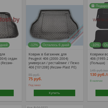
Подаро
 дней
-12%
Осталось 6 дней
-10%
Ос
для
Коврик в багажник для
Коврики в
004) седан
Peugeot 406 (2000-2004)
406 (1995-
 (Rezaw-
универсал / рестайлинг / Пежо
(Польша)
406 [101208] (Rezaw-Plast PE)
145
руб.
/к
130
руб.
85
руб.
75
руб.
В наличии
Под заказ
Купить
B-04-0322