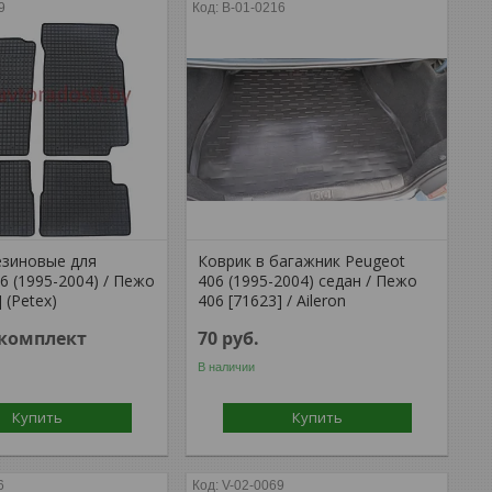
9
B-01-0216
езиновые для
Коврик в багажник Peugeot
6 (1995-2004) / Пежо
406 (1995-2004) седан / Пежо
 (Petex)
406 [71623] / Aileron
/комплект
70
руб.
В наличии
Купить
Купить
6
V-02-0069