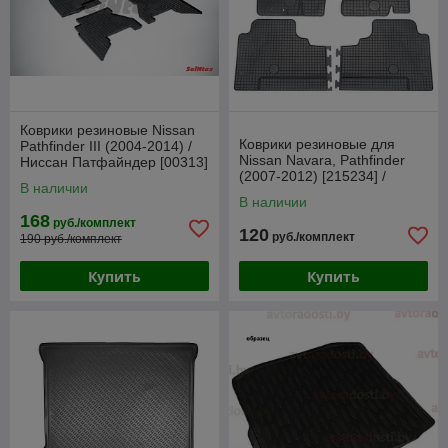
Коврики резиновые Nissan
Коврики резиновые для
Pathfinder III (2004-2014) /
Nissan Navara, Pathfinder
Ниссан Патфайндер [00313]
(2007-2012) [215234] /
(SeiNtex)
В наличии
Ниссан Навара (Gumárny
В наличии
Zubří)
168
руб./комплект
120
руб./комплект
190 руб./комплект
Купить
Купить