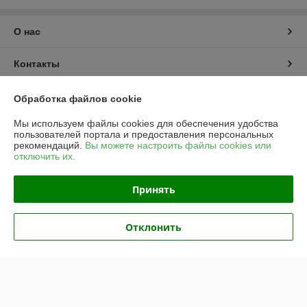
О нас
Контакты
Доставка и оплата
Обработка файлов cookie
Мы используем файлы cookies для обеспечения удобства
График работы
пользователей портала и предоставления персональных
рекомендаций.
Вы можете настроить файлы cookies или
отключить их.
Полная версия сайта
Принять
Политика обработки cookies
Сайт создан на платформе Deal.by
Отклонить