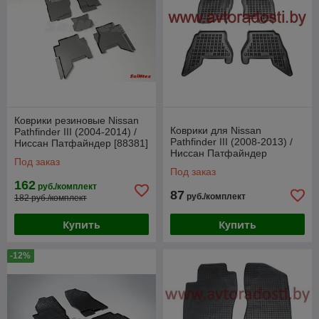
Коврики резиновые Nissan
Коврики для Nissan
Pathfinder III (2004-2014) /
Pathfinder III (2008-2013) /
Ниссан Патфайндер [88381]
Ниссан Патфайндер
(SeiNtex)
Под заказ
[201804] (Rezaw-Plast)
Под заказ
162
руб./комплект
87
руб./комплект
182 руб./комплект
Купить
Купить
-12%