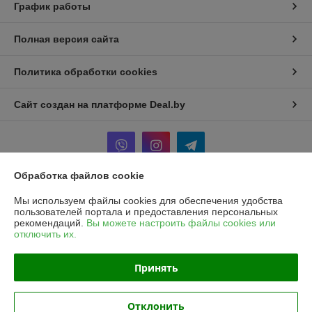
График работы
Полная версия сайта
Политика обработки cookies
Сайт создан на платформе Deal.by
Обработка файлов cookie
Информация для покупателя
Мы используем файлы cookies для обеспечения удобства
пользователей портала и предоставления персональных
Юридическое лицо:
Частное унитарное предприятие «Рапидита»
рекомендаций.
Вы можете настроить файлы cookies или
220140, г. Минск, ул. Лещинского, 14А, пом. 342
отключить их.
Регистрационный номер ЕГР: 193734897
Принять
УНП: 193734897
Регистрационный орган: Минский горисполком
Отклонить