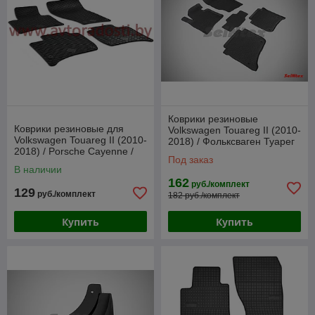
Коврики резиновые
Коврики резиновые для
Volkswagen Touareg II (2010-
Volkswagen Touareg II (2010-
2018) / Фольксваген Туарег
2018) / Porsche Cayenne /
(SeiNtex)
Под заказ
Туарег (Gumárny Zubří)
В наличии
162
руб./комплект
129
руб./комплект
182 руб./комплект
Купить
Купить