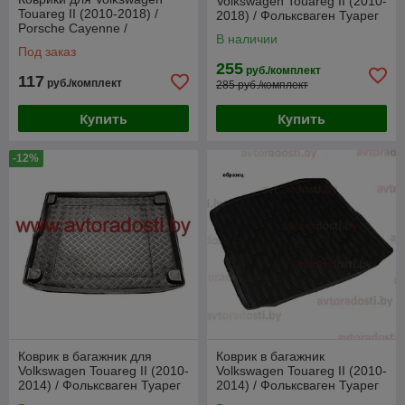
Volkswagen Touareg II (2010-
Touareg II (2010-2018) /
2018) / Фольксваген Туарег
Porsche Cayenne /
[83715] (SeiNtex)
В наличии
Фольксваген Туарег / Порш
Под заказ
Кайен
255
руб./комплект
117
руб./комплект
285 руб./комплект
Купить
Купить
-12%
Коврик в багажник для
Коврик в багажник
Volkswagen Touareg II (2010-
Volkswagen Touareg II (2010-
2014) / Фольксваген Туарег
2014) / Фольксваген Туарег
[101854] (Rezaw-Plast PE)
[72027] / Aileron