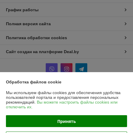
График работы
Полная версия сайта
Политика обработки cookies
Сайт создан на платформе Deal.by
Обработка файлов cookie
Информация для покупателя
Мы используем файлы cookies для обеспечения удобства
пользователей портала и предоставления персональных
Юридическое лицо:
Частное унитарное предприятие «Рапидита»
рекомендаций.
Вы можете настроить файлы cookies или
220140, г. Минск, ул. Лещинского, 14А, пом. 342
отключить их.
Регистрационный номер ЕГР: 193734897
Принять
УНП: 193734897