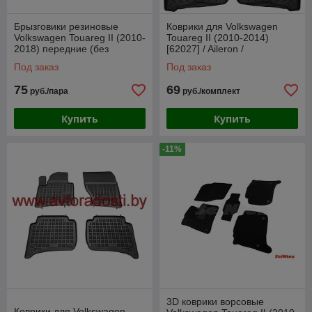
Брызговики резиновые
Коврики для Volkswagen
Volkswagen Touareg II (2010-
Touareg II (2010-2014)
2018) передние (без
[62027] / Aileron /
обвеса) / Туарег (SeiNtex)
Фольксваген Туарег
Под заказ
Под заказ
75
69
руб./пара
руб./комплект
Купить
Купить
-11%
3D коврики ворсовые
Коврики для Volkswagen