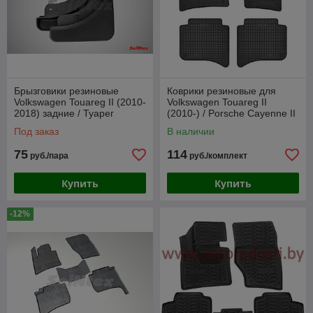
Брызговики резиновые
Коврики резиновые для
Volkswagen Touareg II (2010-
Volkswagen Touareg II
2018) задние / Туарег
(2010-) / Porsche Cayenne II
[86613] (SeiNtex)
(2010-) / Фольксваген
Под заказ
В наличии
(Frogum)
75
114
руб./пара
руб./комплект
Купить
Купить
-12%