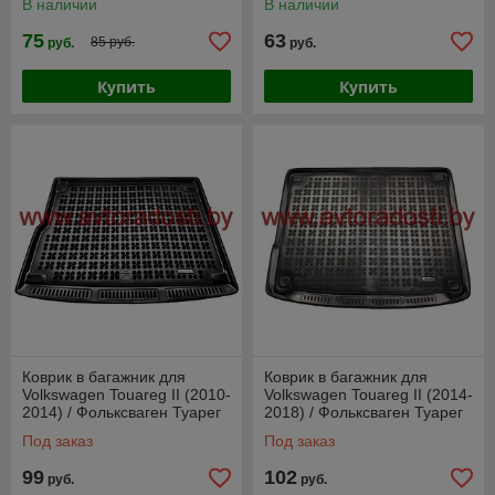
В наличии
В наличии
75
63
85 руб.
руб.
руб.
Купить
Купить
Коврик в багажник для
Коврик в багажник для
Volkswagen Touareg II (2010-
Volkswagen Touareg II (2014-
2014) / Фольксваген Туарег
2018) / Фольксваген Туарег
[231854] (Rezaw-Plast)
[231876] (Rezaw-Plast)
Под заказ
Под заказ
99
102
руб.
руб.