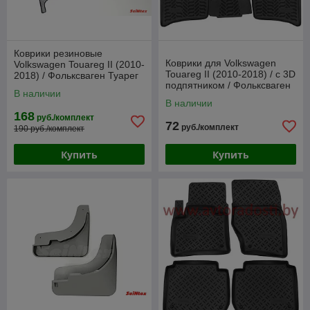
Коврики резиновые
Коврики для Volkswagen
Volkswagen Touareg II (2010-
Touareg II (2010-2018) / c 3D
2018) / Фольксваген Туарег
подпятником / Фольксваген
[88001] (SeiNtex)
В наличии
Туарег [62071] / Aileron
В наличии
168
руб./комплект
72
руб./комплект
190 руб./комплект
Купить
Купить