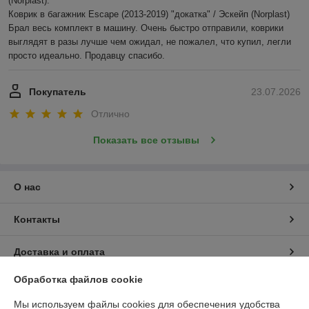
(Norplast).

Коврик в багажник Escape (2013-2019) "докатка" / Эскейп (Norplast)

Брал весь комплект в машину. Очень быстро отправили, коврики 
выглядят в разы лучше чем ожидал, не пожалел, что купил, легли 
просто идеально. Продавцу спасибо.
Покупатель
23.07.2026
Отлично
Показать все отзывы
О нас
Контакты
Доставка и оплата
Обработка файлов cookie
График работы
Мы используем файлы cookies для обеспечения удобства