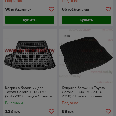
Под заказ
Под заказ
90
66
руб./комплект
руб./комплект
Купить
Купить
Коврик в багажник для
Коврик в багажник Toyota
Toyota Corolla E160/170
Corolla E160/170 (2013-
(2012-2018) седан / Тойота
2018) / Тойота Королла
Королла [231754] (Rezaw-
[71956] / Aileron
В наличии
Под заказ
Plast)
138
69
руб.
руб.