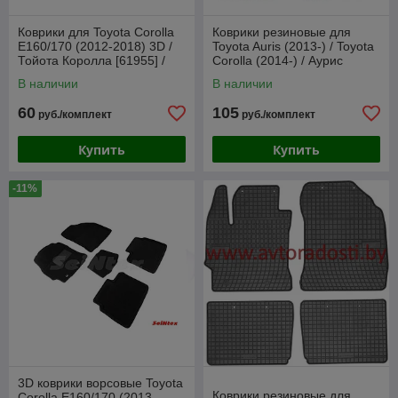
Коврики для Toyota Corolla
Коврики резиновые для
E160/170 (2012-2018) 3D /
Toyota Auris (2013-) / Toyota
Тойота Королла [61955] /
Corolla (2014-) / Аурис
Aileron
[219524] (Gumárny Zubří)
В наличии
В наличии
60
105
руб./комплект
руб./комплект
Купить
Купить
-11%
3D коврики ворсовые Toyota
Коврики резиновые для
Corolla E160/170 (2013-