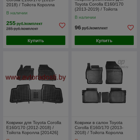
Toyota Corolla E160/170
2018) / Тойота Королла
(2013-2019) / Тойота
[84971] (SeiNtex)
В наличии
Королла [402423] (Frogum)
В наличии
255
руб./комплект
96
руб./комплект
285 руб./комплект
Купить
Купить
Коврики для Toyota Corolla
Коврики в салон Toyota
E160/170 (2012-2018) /
Corolla E160/170 (2013-
Тойота Королла [201426]
2018) / Тойота Королла
(Rezaw-Plast)
(Norplast)