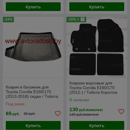
Купить
Купить
-24%
-10% +
Коврики ворсовые для
Коврик в багажник для
Toyota Corolla E160/170
Toyota Corolla E160/170
(2012-) / Тойота Королла
(2013-2018) седан / Тойота
(Польша)
В наличии
Королла [101754] (Rezaw-
Под заказ
Plast PE)
130
руб./комплект
65
85 руб.
руб.
145 руб./комплект
Купить
Купить