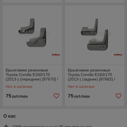
Брызговики резиновые
Брызговики резиновые
Toyota Corolla E160/170
Toyota Corolla E160/170
(2013-) (передние) [87670] /
(2013-) (задние) [87682] /
Тойота Королла (SeiNtex)
Тойота Королла (SeiNtex)
Нет в наличии
Нет в наличии
75
75
руб./пара
руб./пара
О нас
100% положительных из 30 отзывов за год