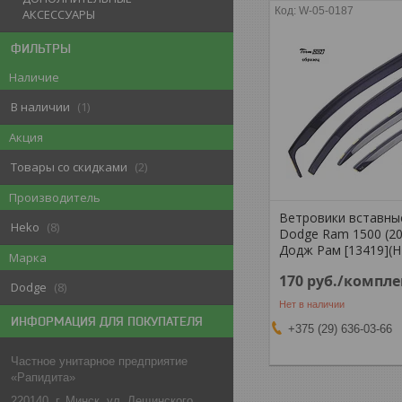
W-05-0187
АКСЕССУАРЫ
ФИЛЬТРЫ
Наличие
В наличии
1
Акция
Товары со скидками
2
Производитель
Ветровики вставны
Heko
8
Dodge Ram 1500 (20
Додж Рам [13419](
Марка
170
руб.
/компле
Dodge
8
Нет в наличии
ИНФОРМАЦИЯ ДЛЯ ПОКУПАТЕЛЯ
+375 (29) 636-03-66
Частное унитарное предприятие
«Рапидита»
220140, г. Минск, ул. Лещинского,