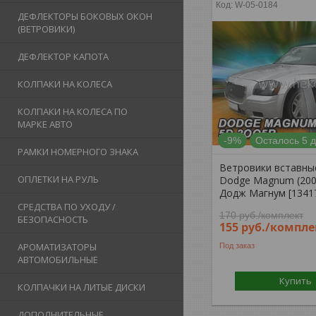
W-05-0184
ДЕФЛЕКТОРЫ БОКОВЫХ ОКОН
(ВЕТРОВИКИ)
ДЕФЛЕКТОР КАПОТА
КОЛПАКИ НА КОЛЕСА
КОЛПАКИ НА КОЛЕСА ПО
МАРКЕ АВТО
-9%
Осталось 5 
РАМКИ НОМЕРНОГО ЗНАКА
Ветровики вставны
ОПЛЕТКИ НА РУЛЬ
Dodge Magnum (2005
Додж Магнум [1341
СРЕДСТВА ПО УХОДУ /
170
руб.
/комплект
БЕЗОПАСНОСТЬ
155
руб.
/компле
АРОМАТИЗАТОРЫ
Под заказ
АВТОМОБИЛЬНЫЕ
Купить
КОЛПАЧКИ НА ЛИТЫЕ ДИСКИ
ДОПОЛНИТЕЛЬНЫЕ