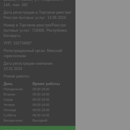
14А, пом. 342
Дата регистрации в Торговом реестре/
Реестре бытовых услуг: 14.06.2024
Номер в Торговом реестре/Реестре
бытовых услуг: 716468, Республика
Беларусь
УНП: 193734897
Регистрационный орган: Минский
горисполком
Дата регистрации компании:
10.01.2024
Режим работы:
День
Время работы
Понедельник
09:00-18:00
Вторник
09:00-18:00
Среда
09:00-18:00
Четверг
09:00-18:00
Пятница
09:00-18:00
Суббота
09:30-16:00
Воскресенье
Выходной