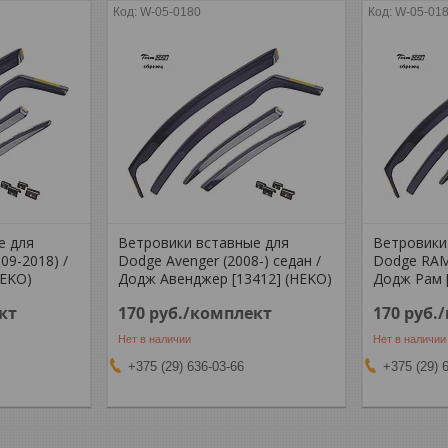
W-05-0180
W-05-01
е для
Ветровики вставные для
Ветровики
09-2018) /
Dodge Avеnger (2008-) седан /
Dodge RAM 
HEKO)
Додж Авенджер [13412] (HEKO)
Додж Рам 
кт
170
руб.
/комплект
170
руб.
Нет в наличии
Нет в наличии
+375 (29) 636-03-66
+375 (29) 