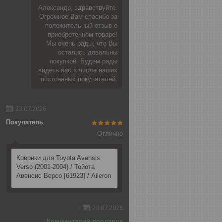
Александр, здравствуйте.
Огромное Вам спасибо за
положительный отзыв о
приобретенном товаре!
Мы очень рады, что Вы
остались довольны
покупкой. Будем рады
видеть вас в числе наших
постоянных покупателей.
23.07.2026
Покупатель
Отлично
Коврики для Toyota Avensis
Verso (2001-2004) / Тойота
Авенсис Версо [61923] / Aileron
23.07.2026
Комментарий продавца