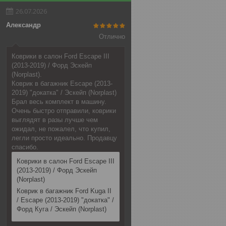
26.07.2026
Александр
Отлично
Коврики в салон Ford Escape III
(2013-2019) / Форд Эскейп
(Norplast).
Коврик в багажник Escape (2013-
2019) "докатка" / Эскейп (Norplast)
Брал весь комплект в машину.
Очень быстро отправили, коврики
выглядят в разы лучше чем
ожидал, не пожалел, что купил,
легли просто идеально. Продавцу
спасибо.
Коврики в салон Ford Escape III
(2013-2019) / Форд Эскейп
(Norplast)
Коврик в багажник Ford Kuga II
/ Escape (2013-2019) "докатка" /
Форд Куга / Эскейп (Norplast)