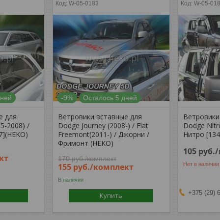
W-05-0183
W-05-01
дней
-9%
Осталось 5 дней
е для
Ветровики вставные для
Ветровики
-2008) /
Dodge Journey (2008-) / Fiat
Dodge Nitr
7](HEKO)
Freemont(2011-) / Джорни /
Нитро [13
Фримонт (HEKO)
105
руб.
кт
170
руб.
/комплект
Нет в наличии
155
руб.
/комплект
В наличии
+375 (29) 
Купить