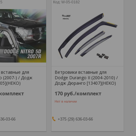
85
W-05-0182
 вставные для
Ветровики вставные для
o (2007-) / Додж
Dodge Durango II (2004-2010) /
405](HEKO)
Додж Дюранго [13407](HEKO)
/комплект
170
руб.
/комплект
Нет в наличии
636-03-66
+375 (29) 636-03-66