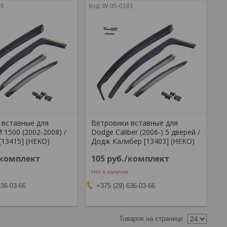
86
W-05-0181
 вставные для
Ветровики вставные для
1500 (2002-2008) /
Dodge Caliber (2006-) 5 дверей /
[13415] (HEKO)
Додж Калибер [13403] (HEKO)
/комплект
105
руб.
/комплект
Нет в наличии
636-03-66
+375 (29) 636-03-66