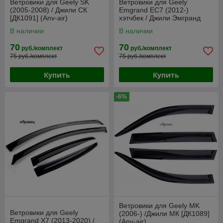
Ветровики для Geely SK
Ветровики для Geely
(2005-2008) / Джили СК
Emgrand EC7 (2012-)
[ДК1091] (Anv-air)
хэтчбек / Джили Эмгранд
[ДК1088] (Anv-air)
В наличии
В наличии
70
70
руб./комплект
руб./комплект
75 руб./комплект
75 руб./комплект
Купить
Купить
-6%
Ветровики для Geely MK
Ветровики для Geely
(2006-) /Джили МК [ДК1089]
Emgrand X7 (2013-2020) /
(Anv-air)