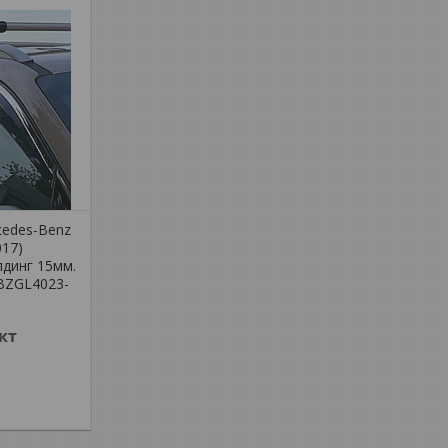
cedes-Benz
017)
динг 15мм.
BBZGL4023-
кт