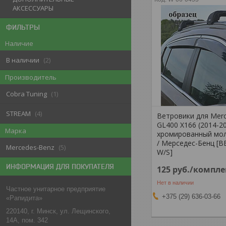
АКСЕССУАРЫ
ФИЛЬТРЫ
Наличие
В наличии
2
Производитель
Cobra Tuning
1
STREAM
4
Ветровики для Mer
GL400 X166 (2014-2
Марка
хромированный мол
/ Мерседес-Бенц [
Mercedes-Benz
5
W/S]
ИНФОРМАЦИЯ ДЛЯ ПОКУПАТЕЛЯ
125
руб.
/компле
Нет в наличии
Частное унитарное предприятие
+375 (29) 636-03-66
«Рапидита»
220140, г. Минск, ул. Лещинского,
14А, пом. 342