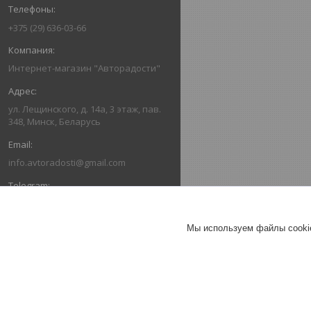
+375 (29) 636-03-66
Интернет-магазин "Авторадости"
ул. Лещинского, д. 14а, 3 этаж, пав.
348, Минск, Беларусь
info.avtoradosti@gmail.com
+375 (29) 616-03-66
Мы используем файлы cookie
+375 (29) 636-03-66
ОТЗЫВЫ О КОМПАНИИ ИНТЕРНЕТ-
МАГАЗИН "АВТОРАДОСТИ"
26.07.2026