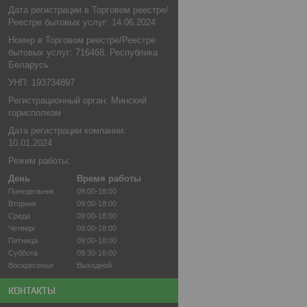
Дата регистрации в Торговом реестре/
Реестре бытовых услуг: 14.06.2024
Номер в Торговом реестре/Реестре
бытовых услуг: 716468, Республика
Беларусь
УНП: 193734897
Регистрационный орган: Минский
горисполком
Дата регистрации компании:
10.01.2024
Режим работы:
День
Время работы
Понедельник
09:00-18:00
Вторник
09:00-18:00
Среда
09:00-18:00
Четверг
09:00-18:00
Пятница
09:00-18:00
Суббота
09:30-16:00
Воскресенье
Выходной
КОНТАКТЫ