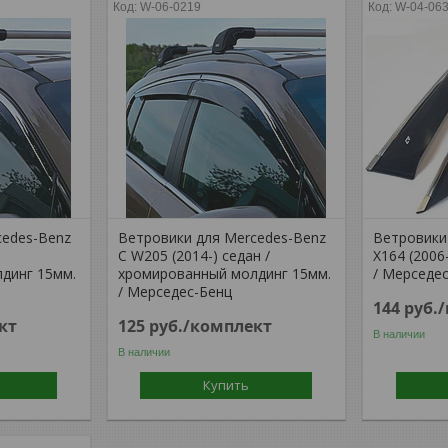
W-06-0219
W-04-06
cedes-Benz
Ветровики для Mercedes-Benz
Ветровики
)
C W205 (2014-) седан /
X164 (2006
динг 15мм.
хромированный молдинг 15мм.
/ Мерседес
/ Мерседес-Бенц
144
руб.
кт
125
руб.
/комплект
В наличии
В наличии
Купить