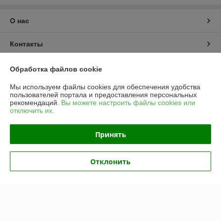
О нас
Контакты
Доставка и оплата
Обработка файлов cookie
Мы используем файлы cookies для обеспечения удобства
График работы
пользователей портала и предоставления персональных
рекомендаций.
Вы можете настроить файлы cookies или
отключить их.
Полная версия сайта
Принять
Политика обработки cookies
Сайт создан на платформе Deal.by
Отклонить