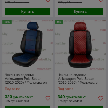
350 руб./комплект
350 руб./комплект
Купить
Купить
-10%
-9%
Чехлы на сиденья
Чехлы на сиденья
Volkswagen Polo Sedan
Volkswagen Polo Sedan
(2010-2020) / Фольксваген
(2010-2020) / Фольксваген
Поло (цветная вставка)
Поло (цветная вставка
Под заказ
Под заказ
РОМБ)
320
340
руб./комплект
руб./комплект
355 руб./комплект
375 руб./комплект