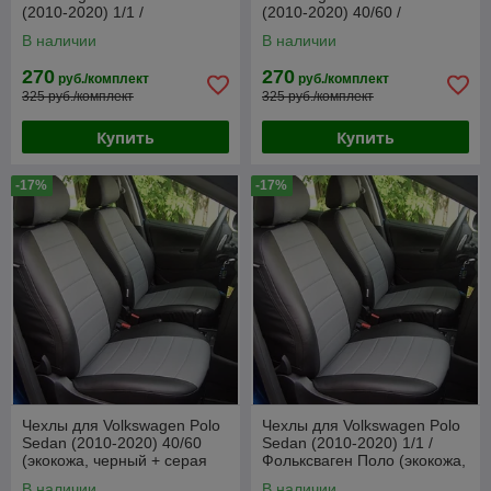
(2010-2020) 1/1 /
(2010-2020) 40/60 /
Фольксваген Поло (экокожа,
Фольксваген Поло (экокожа,
В наличии
В наличии
черный)
черный)
270
270
руб./комплект
руб./комплект
325 руб./комплект
325 руб./комплект
Купить
Купить
-17%
-17%
Чехлы для Volkswagen Polo
Чехлы для Volkswagen Polo
Sedan (2010-2020) 40/60
Sedan (2010-2020) 1/1 /
(экокожа, черный + серая
Фольксваген Поло (экокожа,
вставка)
черный + серая вставка)
В наличии
В наличии