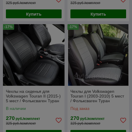
325 руб./комплект
325 руб./комплект
Купить
Купить
-17%
-17%
Чехлы на сиденья для
Чехлы для Volkswagen
Volkswagen Touran II (2015-)
Touran I (2003-2010) 5 мест
5 мест / Фольксваген Туран
/ Фольксваген Туран
(экокожа, черный)
(экокожа, черный + серая
В наличии
Под заказ
вставка)
270
270
руб./комплект
руб./комплект
325 руб./комплект
325 руб./комплект