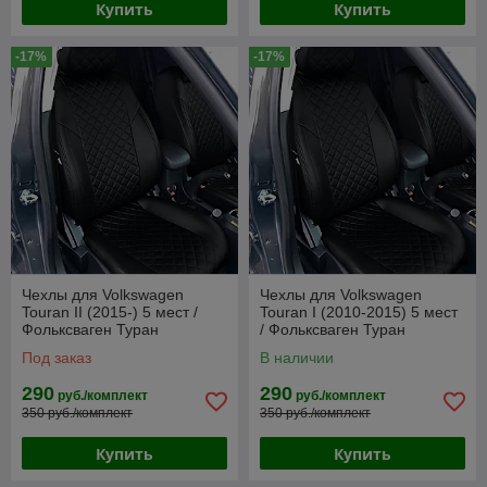
Купить
Купить
-17%
-17%
Чехлы для Volkswagen
Чехлы для Volkswagen
Touran II (2015-) 5 мест /
Touran I (2010-2015) 5 мест
Фольксваген Туран
/ Фольксваген Туран
(экокожа, черный + вставка
(экокожа, черный + вставка
Под заказ
В наличии
РОМБ)
РОМБ)
290
290
руб./комплект
руб./комплект
350 руб./комплект
350 руб./комплект
Купить
Купить