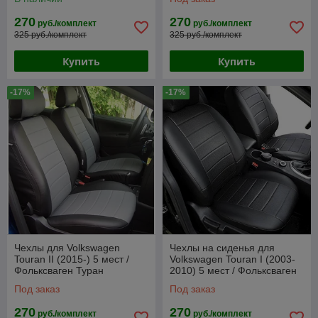
270
270
руб./комплект
руб./комплект
325 руб./комплект
325 руб./комплект
Купить
Купить
-17%
-17%
Чехлы для Volkswagen
Чехлы на сиденья для
Touran II (2015-) 5 мест /
Volkswagen Touran I (2003-
Фольксваген Туран
2010) 5 мест / Фольксваген
(экокожа, черный + серая
(черный, экокожа)
Под заказ
Под заказ
вставка)
270
270
руб./комплект
руб./комплект