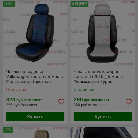
АКЦИЯ!
-10%
Чехлы на сиденья
Чехлы для Volkswagen
Volkswagen Touran / 5 мест /
Touran II (2015-) 5 мест /
Фольксваген (цветная
Фольксваген Туран
вставка)
(экокожа, черный + вставка
Под заказ
В наличии
белый РОМБ)
320
290
руб./комплект
руб./комплект
355 руб./комплект
350 руб./комплект
Купить
Купить
-9%