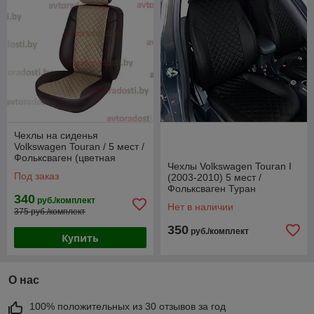
Чехлы на сиденья
Volkswagen Touran / 5 мест /
Фольксваген (цветная
Чехлы Volkswagen Touran I
вставка РОМБ)
Под заказ
(2003-2010) 5 мест /
Фольксваген Туран
340
(экокожа, черный + вставка
руб./комплект
Нет в наличии
РОМБ)
375 руб./комплект
350
руб./комплект
Купить
О нас
100% положительных из 30 отзывов за год