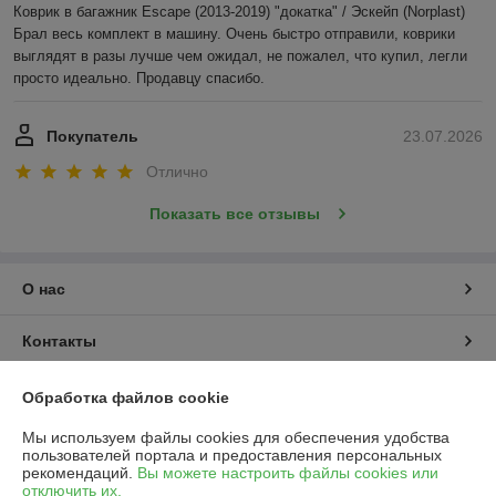
Коврик в багажник Escape (2013-2019) "докатка" / Эскейп (Norplast)

Брал весь комплект в машину. Очень быстро отправили, коврики 
выглядят в разы лучше чем ожидал, не пожалел, что купил, легли 
просто идеально. Продавцу спасибо.
Покупатель
23.07.2026
Отлично
Показать все отзывы
О нас
Контакты
Доставка и оплата
Обработка файлов cookie
Мы используем файлы cookies для обеспечения удобства
График работы
пользователей портала и предоставления персональных
рекомендаций.
Вы можете настроить файлы cookies или
отключить их.