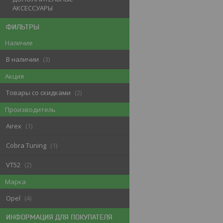
АКСЕССУАРЫ
ФИЛЬТРЫ
Наличие
В наличии
3
Акция
Товары со скидками
2
Производитель
Airex
1
Cobra Tuning
1
VT52
2
Марка
Opel
4
ИНФОРМАЦИЯ ДЛЯ ПОКУПАТЕЛЯ