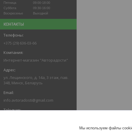
Пятница
09:00-18:00
Суббота
09:30-16:00
Воскресенье
Выходной
КОНТАКТЫ
+375 (29) 636-03-66
Интернет-магазин "Авторадости"
ул. Лещинского, д. 14а, 3 этаж, пав.
348, Минск, Беларусь
info.avtoradosti@gmail.com
+375 (29) 616-03-66
Мы используем файлы cookie