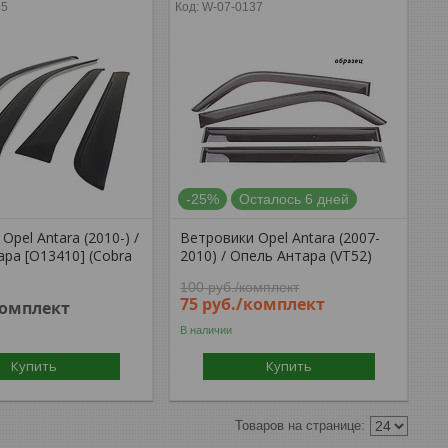
45
W-07-0137
-25%
Осталось 6 дней
Opel Antara (2010-) /
Ветровики Opel Antara (2007-
ра [O13410] (Cobra
2010) / Опель Антара (VT52)
100
руб.
/комплект
75
руб.
/комплект
комплект
В наличии
Купить
Купить