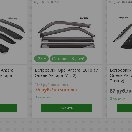
W-07-0192
W-04-04
-25%
Осталось 6 дней
 Antara
Ветровики Opel Antara (2010-) /
Ветровики 
Антара
Опель Антара (VT52)
Опель Анта
Tuning)
т
100
руб.
/комплект
75
руб.
/комплект
87
руб.
/
В наличии
В наличии
Купить