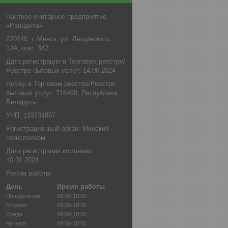
Частное унитарное предприятие
«Рапидита»
220140, г. Минск, ул. Лещинского,
14А, пом. 342
Дата регистрации в Торговом реестре/
Реестре бытовых услуг: 14.06.2024
Номер в Торговом реестре/Реестре
бытовых услуг: 716468, Республика
Беларусь
УНП: 193734897
Регистрационный орган: Минский
горисполком
Дата регистрации компании:
10.01.2024
Режим работы:
День
Время работы
Понедельник
09:00-18:00
Вторник
09:00-18:00
Среда
09:00-18:00
Четверг
09:00-18:00