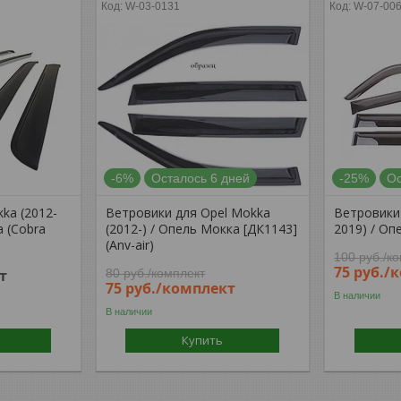
W-03-0131
W-07-00
-6%
Осталось 6 дней
-25%
Ос
ka (2012-
Ветровики для Opel Mokka
Ветровики 
а (Cobra
(2012-) / Опель Мокка [ДК1143]
2019) / Оп
(Anv-air)
100
руб.
/к
75
руб.
/
т
80
руб.
/комплект
75
руб.
/комплект
В наличии
В наличии
Купить