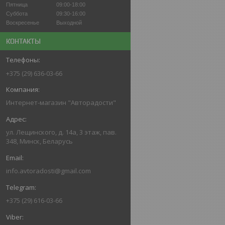
Пятница
09:00-18:00
Суббота
09:30-16:00
Воскресенье
Выходной
КОНТАКТЫ
+375 (29) 636-03-66
Интернет-магазин "Авторадости"
ул. Лещинского, д. 14а, 3 этаж, пав.
348, Минск, Беларусь
info.avtoradosti@gmail.com
+375 (29) 616-03-66