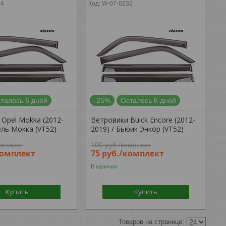
64
W-07-0232
талось 6 дней
-25%
Осталось 6 дней
Opel Mokka (2012-
Ветровики Buick Encore (2012-
ель Мокка (VT52)
2019) / Бьюик Энкор (VT52)
омплект
100
руб.
/комплект
комплект
75
руб.
/комплект
В наличии
Купить
Купить