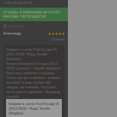
+375 (29) 636-03-66
ОТЗЫВЫ О КОМПАНИИ ИНТЕРНЕТ-
МАГАЗИН "АВТОРАДОСТИ"
26.07.2026
Александр
Отлично
Коврики в салон Ford Escape III
(2013-2019) / Форд Эскейп
(Norplast).
Коврик в багажник Escape (2013-
2019) "докатка" / Эскейп (Norplast)
Брал весь комплект в машину.
Очень быстро отправили, коврики
выглядят в разы лучше чем
ожидал, не пожалел, что купил,
легли просто идеально. Продавцу
спасибо.
Коврики в салон Ford Escape III
(2013-2019) / Форд Эскейп
(Norplast)