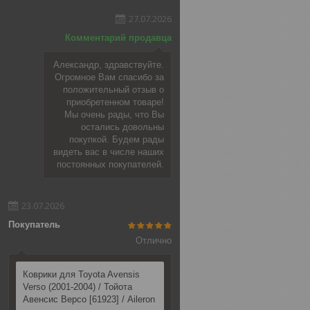
27.07.2026
Комментарий продавца
Александр, здравствуйте.
Огромное Вам спасибо за
положительный отзыв о
приобретенном товаре!
Мы очень рады, что Вы
остались довольны
покупкой. Будем рады
видеть вас в числе наших
постоянных покупателей.
23.07.2026
Покупатель
Отлично
Коврики для Toyota Avensis
Verso (2001-2004) / Тойота
Авенсис Версо [61923] / Aileron