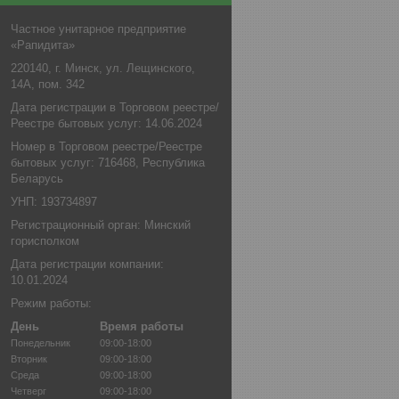
Частное унитарное предприятие
«Рапидита»
220140, г. Минск, ул. Лещинского,
14А, пом. 342
Дата регистрации в Торговом реестре/
Реестре бытовых услуг: 14.06.2024
Номер в Торговом реестре/Реестре
бытовых услуг: 716468, Республика
Беларусь
УНП: 193734897
Регистрационный орган: Минский
горисполком
Дата регистрации компании:
10.01.2024
Режим работы:
День
Время работы
Понедельник
09:00-18:00
Вторник
09:00-18:00
Среда
09:00-18:00
Четверг
09:00-18:00