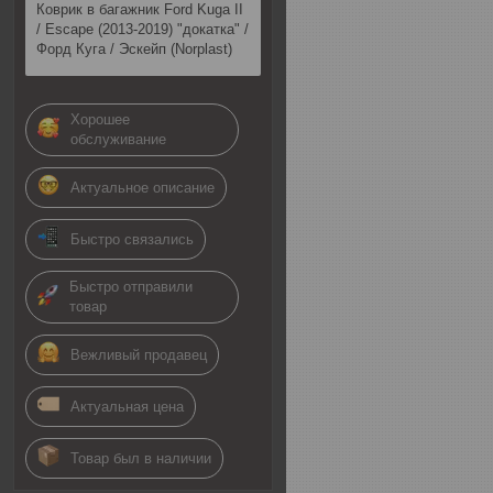
Коврик в багажник Ford Kuga II
/ Escape (2013-2019) "докатка" /
Форд Куга / Эскейп (Norplast)
Хорошее
обслуживание
Актуальное описание
Быстро связались
Быстро отправили
товар
Вежливый продавец
Актуальная цена
Товар был в наличии