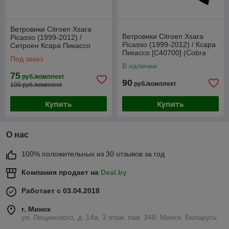
Ветровики Citroen Xsara
Ветровики Citroen Xsara
Picasso (1999-2012) /
Picasso (1999-2012) / Ксара
Ситроен Ксара Пикассо
Пикассо [C40700] (Cobra
(VT52)
Под заказ
Tuning)
В наличии
75
руб./комплект
90
руб./комплект
100 руб./комплект
Купить
Купить
О нас
100% положительных из 30 отзывов за год
Компания продает на
Deal.by
Работает с 03.04.2018
г. Минск
ул. Лещинского, д. 14а, 3 этаж, пав. 348, Минск, Беларусь