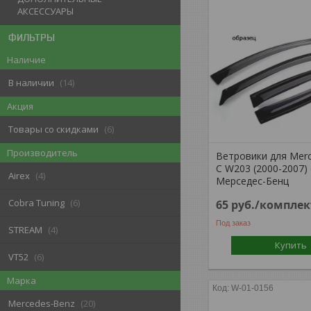
АКСЕССУАРЫ
ФИЛЬТРЫ
Наличие
В наличии
14
Акция
Товары со скидками
6
Производитель
Ветровики для Mer
C W203 (2000-2007) 
Airex
4
Мерседес-Бенц
Cobra Tuning
6
65
руб.
/комплек
Под заказ
STREAM
4
Купить
VT52
6
Марка
W-01-0156
Mercedes-Benz
20