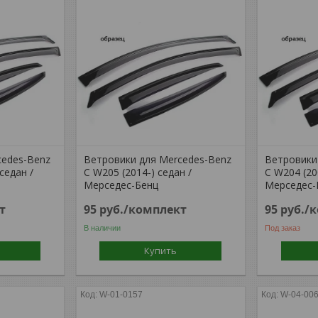
cedes-Benz
Ветровики для Mercedes-Benz
Ветровики
седан /
C W205 (2014-) седан /
C W204 (20
Мерседес-Бенц
Мерседес-
т
95
руб.
/комплект
95
руб.
/
В наличии
Под заказ
Купить
W-01-0157
W-04-00