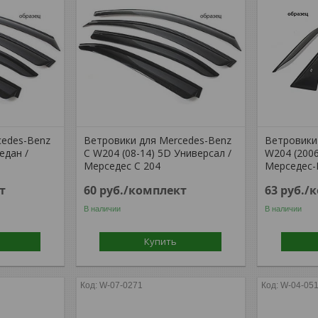
cedes-Benz
Ветровики для Mercedes-Benz
Ветровики
едан /
C W204 (08-14) 5D Универсал /
W204 (2006
Мерседес С 204
Мерседес-Б
т
60
руб.
/комплект
63
руб.
/
В наличии
В наличии
Купить
W-07-0271
W-04-05