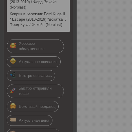
(2013-2019) / Форд Эскейп
(Norplast)
Коврик в багажник Ford Kuga II
/ Escape (2013-2019) "докатка" /
Форд Куга / Эскейп (Norplast)
Хорошее
обслуживание
Актуальное описание
Быстро связались
Быстро отправили
товар
Вежливый продавец
Актуальная цена