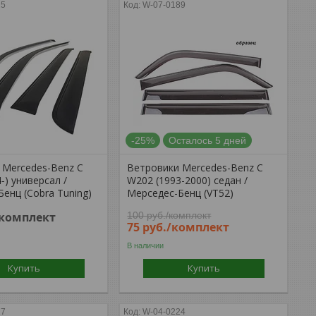
25
W-07-0189
-25%
Осталось 5 дней
 Mercedes-Benz C
Ветровики Mercedes-Benz C
-) универсал /
W202 (1993-2000) седан /
енц (Cobra Tuning)
Мерседес-Бенц (VT52)
/комплект
100
руб.
/комплект
75
руб.
/комплект
В наличии
Купить
Купить
17
W-04-0224