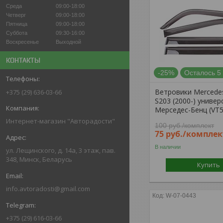
Среда
09:00-18:00
Четверг
09:00-18:00
Пятница
09:00-18:00
Суббота
09:30-16:00
Воскресенье
Выходной
КОНТАКТЫ
-25%
Осталось 5
Ветровики Mercede
+375 (29) 636-03-66
S203 (2000-) универ
Мерседес-Бенц (VT5
Интернет-магазин "Авторадости"
100
руб.
/комплект
75
руб.
/комплек
В наличии
ул. Лещинского, д. 14а, 3 этаж, пав.
348, Минск, Беларусь
Купить
info.avtoradosti@gmail.com
W-07-0443
+375 (29) 616-03-66