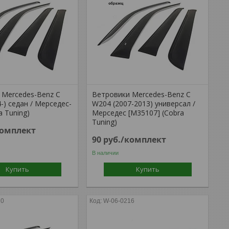
 Mercedes-Benz С
Ветровики Mercedes-Benz C
-) седан / Мерседес-
W204 (2007-2013) универсал /
a Tuning)
Мерседес [M35107] (Cobra
Tuning)
комплект
90
руб.
/комплект
В наличии
Купить
Купить
20
W-06-0216