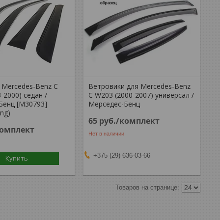
 Mercedes-Benz C
Ветровики для Mercedes-Benz
-2000) седан /
C W203 (2000-2007) универсал /
Бенц [M30793]
Мерседес-Бенц
ing)
65
руб.
/комплект
комплект
Нет в наличии
+375 (29) 636-03-66
Купить