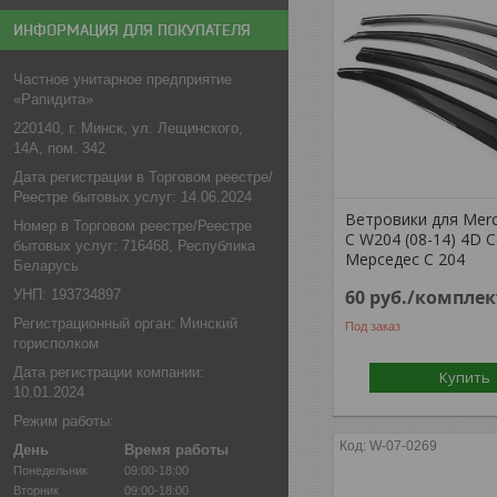
ИНФОРМАЦИЯ ДЛЯ ПОКУПАТЕЛЯ
Частное унитарное предприятие
«Рапидита»
220140, г. Минск, ул. Лещинского,
14А, пом. 342
Дата регистрации в Торговом реестре/
Реестре бытовых услуг: 14.06.2024
Ветровики для Mer
Номер в Торговом реестре/Реестре
C W204 (08-14) 4D С
бытовых услуг: 716468, Республика
Мерседес С 204
Беларусь
60
руб.
/комплек
УНП: 193734897
Регистрационный орган: Минский
Под заказ
горисполком
Дата регистрации компании:
Купить
10.01.2024
Режим работы:
W-07-0269
День
Время работы
Понедельник
09:00-18:00
Вторник
09:00-18:00