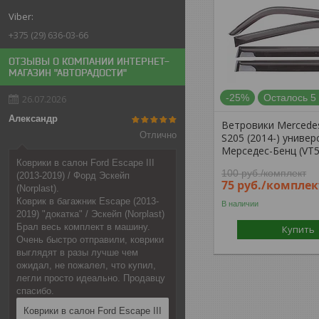
+375 (29) 636-03-66
ОТЗЫВЫ О КОМПАНИИ ИНТЕРНЕТ-
МАГАЗИН "АВТОРАДОСТИ"
-25%
Осталось 5
26.07.2026
Александр
Ветровики Mercede
Отлично
S205 (2014-) универ
Мерседес-Бенц (VT5
Коврики в салон Ford Escape III
100
руб.
/комплект
(2013-2019) / Форд Эскейп
75
руб.
/комплек
(Norplast).
Коврик в багажник Escape (2013-
В наличии
2019) "докатка" / Эскейп (Norplast)
Брал весь комплект в машину.
Купить
Очень быстро отправили, коврики
выглядят в разы лучше чем
ожидал, не пожалел, что купил,
легли просто идеально. Продавцу
спасибо.
Коврики в салон Ford Escape III