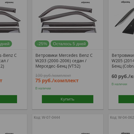
 дней
-25%
Осталось 5 дней
s-Benz C
Ветровики Mercedes Benz C
Ветровики
сал /
W203 (2000-2006) седан /
W205 (2014
2)
Мерседес-Бенц (VT52)
Бенц (Cobr
100
руб.
/комплект
60
руб.
/
т
75
руб.
/комплект
В наличии
В наличии
Купить
W-07-0444
W-04-06