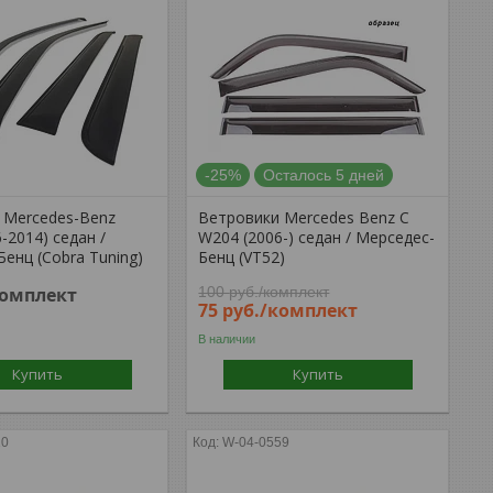
-25%
Осталось 5 дней
 Mercedes-Benz
Ветровики Mercedes Benz C
-2014) седан /
W204 (2006-) седан / Мерседес-
енц (Cobra Tuning)
Бенц (VT52)
комплект
100
руб.
/комплект
75
руб.
/комплект
В наличии
Купить
Купить
10
W-04-0559