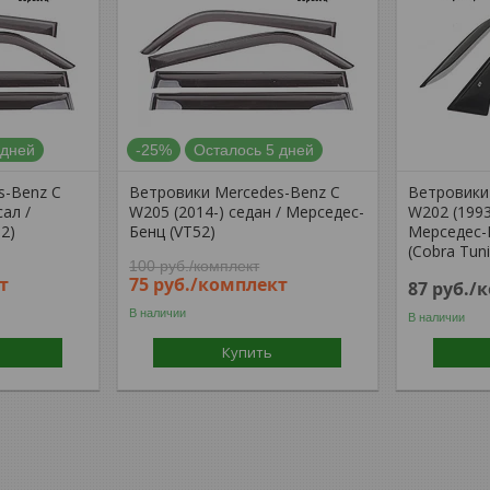
 дней
-25%
Осталось 5 дней
s-Benz C
Ветровики Mercedes-Benz C
Ветровики
сал /
W205 (2014-) седан / Мерседес-
W202 (1993
2)
Бенц (VT52)
Мерседес-
(Cobra Tun
100
руб.
/комплект
т
75
руб.
/комплект
87
руб.
/
В наличии
В наличии
Купить