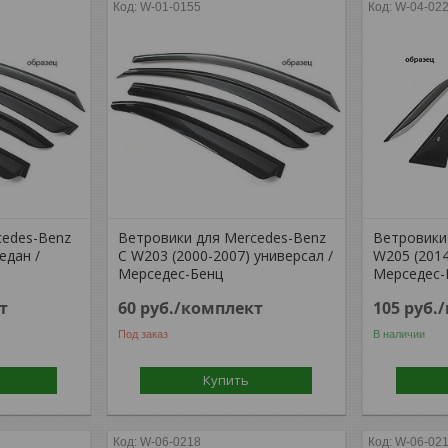
W-01-0155
W-04-02
cedes-Benz
Ветровики для Mercedes-Benz
Ветровики
едан /
C W203 (2000-2007) универсал /
W205 (2014
Мерседес-Бенц
Мерседес-Б
т
60
руб.
/комплект
105
руб.
Под заказ
В наличии
Купить
W-06-0218
W-06-02