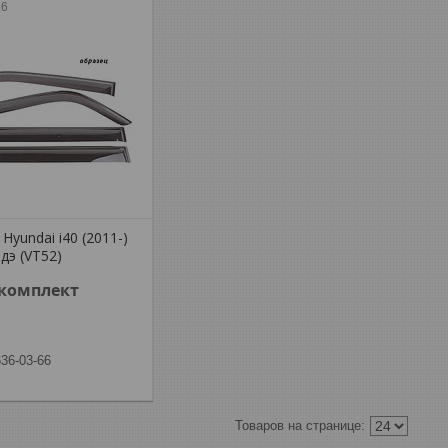
16
Hyundai i40 (2011-)
ндэ (VT52)
/комплект
636-03-66