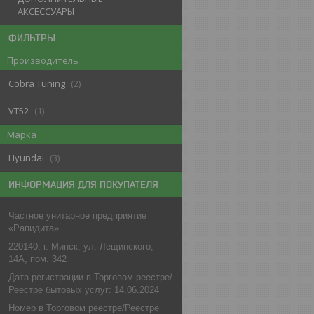
АКСЕССУАРЫ
ФИЛЬТРЫ
Производитель
Cobra Tuning
2
VT52
1
Марка
Hyundai
3
ИНФОРМАЦИЯ ДЛЯ ПОКУПАТЕЛЯ
Частное унитарное предприятие
«Рапидита»
220140, г. Минск, ул. Лещинского,
14А, пом. 342
Дата регистрации в Торговом реестре/
Реестре бытовых услуг: 14.06.2024
Номер в Торговом реестре/Реестре