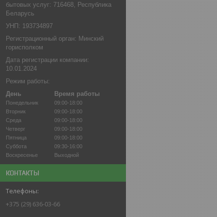
бытовых услуг: 716468, Республика
Беларусь
УНП: 193734897
Регистрационный орган: Минский
горисполком
Дата регистрации компании:
10.01.2024
Режим работы:
День
Время работы
Понедельник
09:00-18:00
Вторник
09:00-18:00
Среда
09:00-18:00
Четверг
09:00-18:00
Пятница
09:00-18:00
Суббота
09:30-16:00
Воскресенье
Выходной
КОНТАКТЫ
+375 (29) 636-03-66