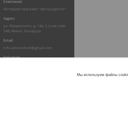
Интернет-магазин "Авторадости"
ул. Лещинского, д. 14а, 3 этаж, пав.
348, Минск, Беларусь
info.avtoradosti@gmail.com
+375 (29) 616-03-66
Мы используем файлы cookie
+375 (29) 636-03-66
ОТЗЫВЫ О КОМПАНИИ ИНТЕРНЕТ-
МАГАЗИН "АВТОРАДОСТИ"
26.07.2026
Александр
Отлично