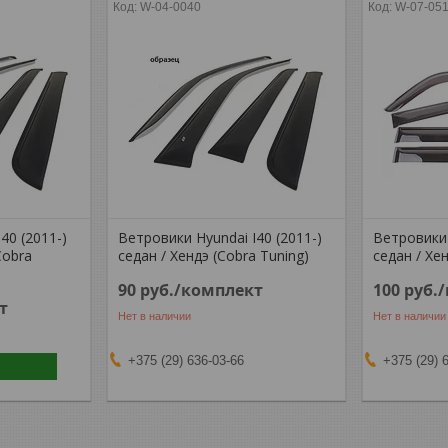
W-04-0040
W-07-05
40 (2011-)
Ветровики Hyundai I40 (2011-)
Ветровики 
Cobra
седан / Хендэ (Cobra Tuning)
седан / Хе
90
руб.
/комплект
100
руб.
т
Нет в наличии
Нет в наличии
+375 (29) 636-03-66
+375 (29) 