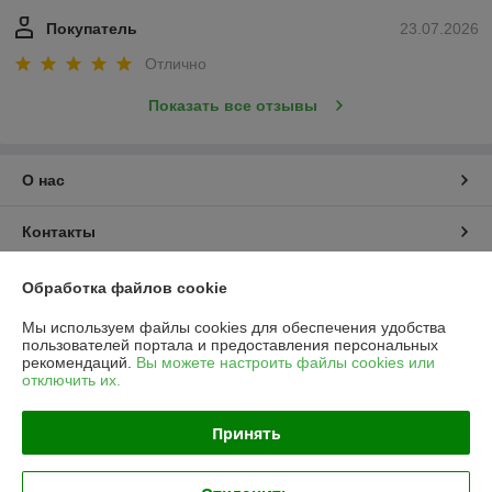
Покупатель
23.07.2026
Отлично
Показать все отзывы
О нас
Контакты
Доставка и оплата
Обработка файлов cookie
Мы используем файлы cookies для обеспечения удобства
График работы
пользователей портала и предоставления персональных
рекомендаций.
Вы можете настроить файлы cookies или
отключить их.
Полная версия сайта
Принять
Политика обработки cookies
Сайт создан на платформе Deal.by