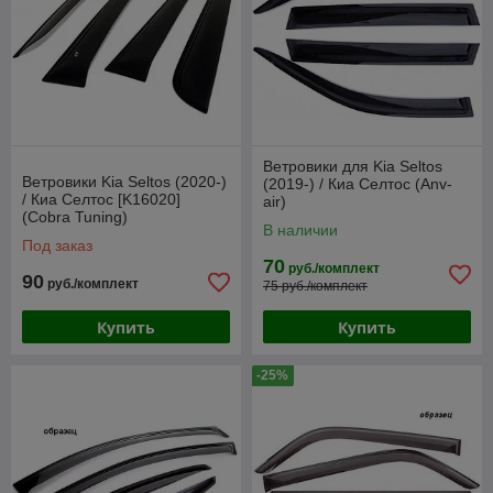
Ветровики для Kia Seltos
Ветровики Kia Seltos (2020-)
(2019-) / Киа Селтос (Anv-
/ Киа Селтос [K16020]
air)
(Cobra Tuning)
В наличии
Под заказ
70
руб./комплект
90
руб./комплект
75 руб./комплект
Купить
Купить
-25%