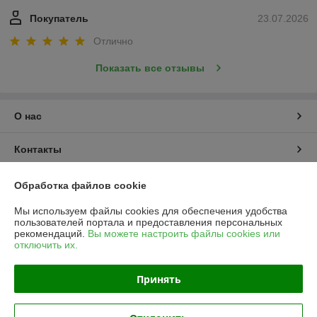
Покупатель
23.07.2026
Отлично
Показать все отзывы
О нас
Контакты
Доставка и оплата
Обработка файлов cookie
Мы используем файлы cookies для обеспечения удобства
График работы
пользователей портала и предоставления персональных
рекомендаций.
Вы можете настроить файлы cookies или
отключить их.
Полная версия сайта
Принять
Политика обработки cookies
Сайт создан на платформе Deal.by