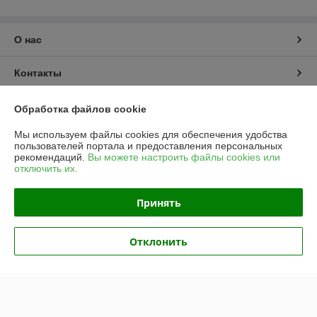
О нас
Контакты
Доставка и оплата
Обработка файлов cookie
Мы используем файлы cookies для обеспечения удобства
График работы
пользователей портала и предоставления персональных
рекомендаций.
Вы можете настроить файлы cookies или
отключить их.
Полная версия сайта
Принять
Политика обработки cookies
Сайт создан на платформе Deal.by
Отклонить