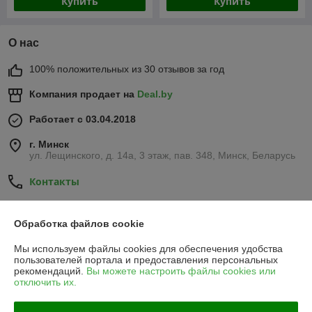
Купить
Купить
О нас
100% положительных из 30 отзывов за год
Компания продает на
Deal.by
Работает с 03.04.2018
г. Минск
ул. Лещинского, д. 14а, 3 этаж, пав. 348, Минск, Беларусь
Контакты
Показать весь график работы
Сегодня выходной
Обработка файлов cookie
Мы используем файлы cookies для обеспечения удобства
Отзывы о магазине
пользователей портала и предоставления персональных
рекомендаций.
Вы можете настроить файлы cookies или
486 отзывов за всё время
отключить их.
Александр
26.07.2026