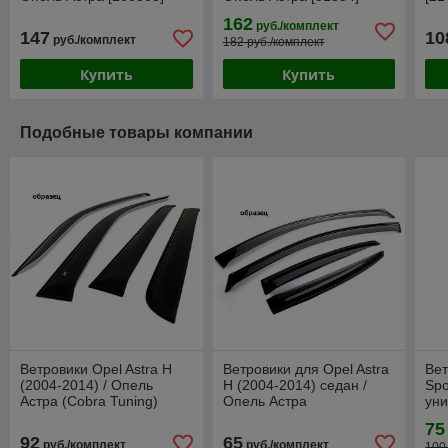
(Rezaw-Plast)
(SeiNtex)
Аст
162
руб./комплект
147
10
руб./комплект
182 руб./комплект
Купить
Купить
Подобные товары компании
Ветровики Opel Astra H
Ветровики для Opel Astra
Вет
(2004-2014) / Опель
H (2004-2014) седан /
Spo
Астра (Cobra Tuning)
Опель Астра
уни
К (
75
92
65
руб./комплект
руб./комплект
100