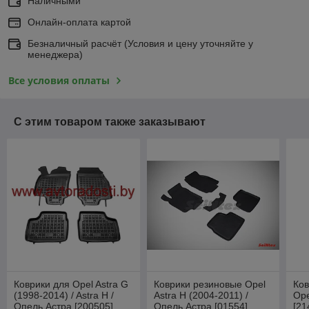
Наличными
Онлайн-оплата картой
Безналичный расчёт (Условия и цену уточняйте у
менеджера)
Все условия оплаты
С этим товаром также заказывают
Коврики для Opel Astra G
Коврики резиновые Opel
Ков
(1998-2014) / Astra H /
Astra H (2004-2011) /
Ope
Опель Астра [200505]
Опель Астра [01554]
[21