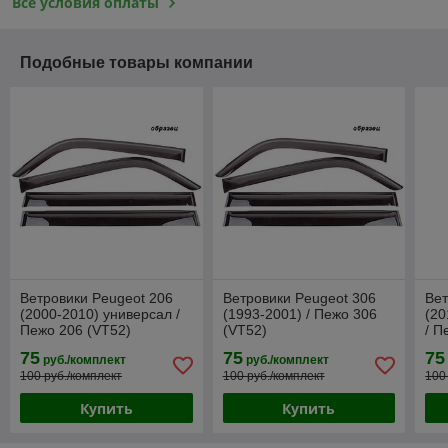
Все условия оплаты
Подобные товары компании
Ветровики Peugeot 206
Ветровики Peugeot 306
Вет
(2000-2010) универсал /
(1993-2001) / Пежо 306
(20
Пежо 206 (VT52)
(VT52)
/ П
75
75
75
руб./комплект
руб./комплект
100 руб./комплект
100 руб./комплект
100
Купить
Купить