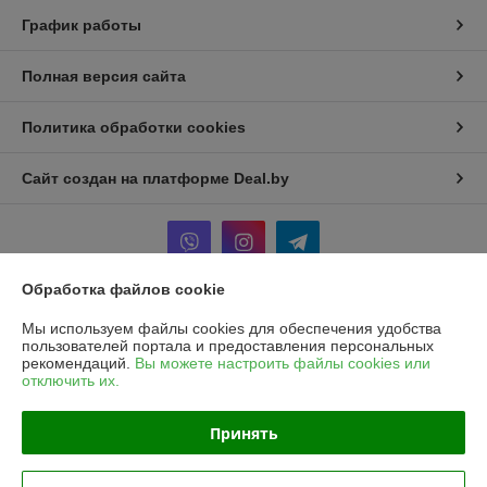
График работы
Полная версия сайта
Политика обработки cookies
Сайт создан на платформе Deal.by
Обработка файлов cookie
Информация для покупателя
Мы используем файлы cookies для обеспечения удобства
пользователей портала и предоставления персональных
Юридическое лицо:
Частное унитарное предприятие «Рапидита»
рекомендаций.
Вы можете настроить файлы cookies или
220140, г. Минск, ул. Лещинского, 14А, пом. 342
отключить их.
Регистрационный номер ЕГР: 193734897
Принять
УНП: 193734897
Регистрационный орган: Минский горисполком