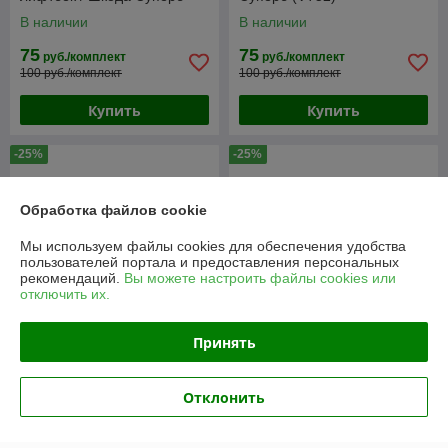
(VT52)
В наличии
В наличии
75
75
руб./комплект
руб./комплект
100 руб./комплект
100 руб./комплект
Купить
Купить
-25%
-25%
Обработка файлов cookie
Мы используем файлы cookies для обеспечения удобства
пользователей портала и предоставления персональных
рекомендаций.
Вы можете настроить файлы cookies или
отключить их.
Принять
Ветровики Skoda Fabia I
Ветровики Skoda Fabia I
(2000-2007) универсал /
(1997-2007) седан / хэтчбек
Отклонить
Шкода Фабия (VT52)
/ Шкода Фабия (VT52)
В наличии
В наличии