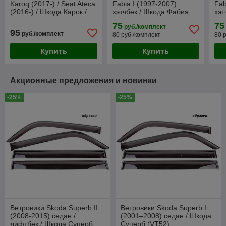
Karoq (2017-) / Seat Ateca
Fabia I (1997-2007)
Fab
(2016-) / Шкода Карок /
хэтчбек / Шкода Фабия
хэт
Сеат Атека
[ДК1151] (Anv-air)
[ДК
75
75
руб./комплект
95
руб./комплект
80 руб./комплект
80 
Купить
Купить
Акционные предложения и новинки
-25%
-25%
Ветровики Skoda Superb II
Ветровики Skoda Superb I
(2008-2015) седан /
(2001–2008) седан / Шкода
лифтбек / Шкода Суперб
Суперб (VT52)