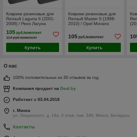
Коврики резиновые для
Коврики резиновые для
Ков
Renault Laguna II (2001-
Renault Master II (1998-
Ren
2008) / Рено Лагуна
2010) / Opel Movano
(20
[0756] (Frogum)
(1999-2009) / Рено
[54
105
руб./комплект
(Frogum)
105
10
руб./комплект
114 руб./комплект
Купить
Купить
О нас
100% положительных из 30 отзывов за год
Компания продает на
Deal.by
Работает с 03.04.2018
г. Минск
ул. Лещинского, д. 14а, 3 этаж, пав. 348, Минск, Беларусь
Контакты