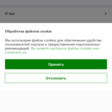
О нас
Контакты
Обработка файлов cookie
Доставка и оплата
Мы используем файлы cookies для обеспечения удобства
пользователей портала и предоставления персональных
рекомендаций.
Вы можете настроить файлы cookies или
График работы
отключить их.
Полная версия сайта
Принять
Политика обработки cookies
Отклонить
Сайт создан на платформе Deal.by