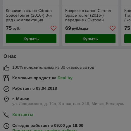
Коврики в салон Citroen
Коврики в салон Citroen
Ков
SpaceTourer (2016-) 3-й
SpaceTourer (2016-)
Tra
ряд / комплектация
передние / Ситроен
/ к
"Standart" (Norplast)
Спейс Турер (Norplast)
(No
75
69
75
руб.
руб./пара
Купить
Купить
О нас
100% положительных из 30 отзывов за год
Компания продает на
Deal.by
Работает с 03.04.2018
г. Минск
ул. Лещинского, д. 14а, 3 этаж, пав. 348, Минск, Беларусь
Контакты
Сегодня работает с 09:00 до 18:00
Показать весь график работы