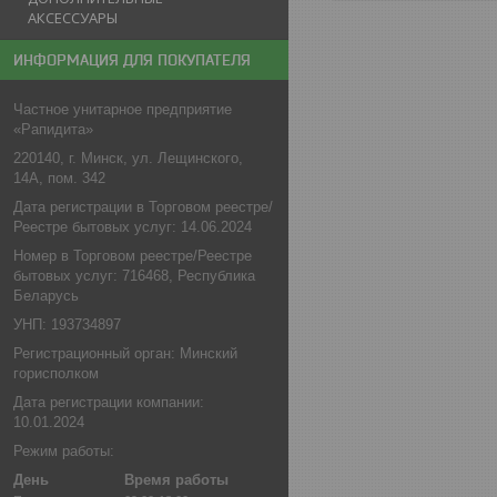
АКСЕССУАРЫ
ИНФОРМАЦИЯ ДЛЯ ПОКУПАТЕЛЯ
Частное унитарное предприятие
«Рапидита»
220140, г. Минск, ул. Лещинского,
14А, пом. 342
Дата регистрации в Торговом реестре/
Реестре бытовых услуг: 14.06.2024
Номер в Торговом реестре/Реестре
бытовых услуг: 716468, Республика
Беларусь
УНП: 193734897
Регистрационный орган: Минский
горисполком
Дата регистрации компании:
10.01.2024
Режим работы:
День
Время работы