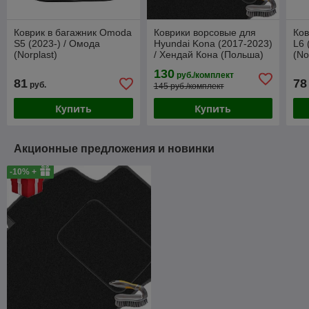
Коврик в багажник Omoda
Коврики ворсовые для
Ков
S5 (2023-) / Омода
Hyundai Kona (2017-2023)
L6 
(Norplast)
/ Хендай Кона (Польша)
(No
130
руб./комплект
81
78
руб.
145 руб./комплект
Купить
Купить
Акционные предложения и новинки
-10% +