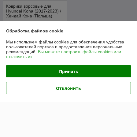
Коврики ворсовые для
Hyundai Kona (2017-2023) /
Хендай Кона (Польша)
В наличии
Обработка файлов cookie
130
руб./комплект
145 руб./комплект
Мы используем файлы cookies для обеспечения удобства
пользователей портала и предоставления персональных
Купить
рекомендаций.
Вы можете настроить файлы cookies или
отключить их.
О нас
Принять
100% положительных из 30 отзывов за год
Отклонить
Компания продает на
Deal.by
Работает с 03.04.2018
г. Минск
ул. Лещинского, д. 14а, 3 этаж, пав. 348, Минск, Беларусь
Контакты