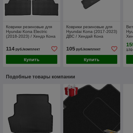
Коврики резиновые для
Коврики резиновые для
Вет
Hyundai Kona Electric
Hyundai Kona (2017-2023)
Hyu
(2018-2023) / Хендэ Кона
ДВС / Хендай Кона
Хен
[411449] (Frogum)
[221684] (Gumárny Zubří)
(H
15
114
105
руб./комплект
руб./комплект
170
Купить
Купить
Подобные товары компании