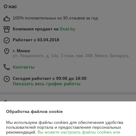
О нас
100% положительных из 30 отзывов за год
Компания продает на
Deal.by
Работает с 03.04.2018
г. Минск
ул. Лещинского, д. 14а, 3 этаж, пав. 348, Минск, Беларусь
Контакты
Сегодня работает с 09:00 до 18:00
Показать весь график работы
Отзывы о магазине
Обработка файлов cookie
486 отзывов за всё время
Мы используем файлы cookies для обеспечения удобства
Александр
26.07.2026
пользователей портала и предоставления персональных
рекомендаций.
Вы можете настроить файлы cookies или