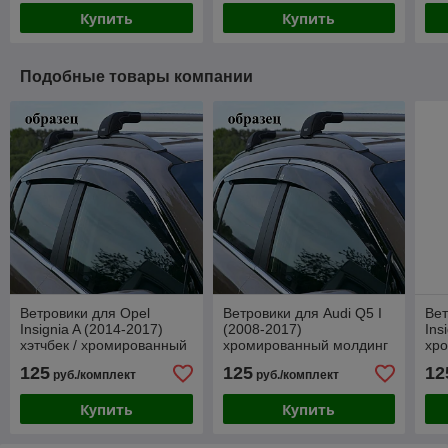
Купить
Купить
Подобные товары компании
Ветровики для Opel
Ветровики для Audi Q5 I
Вет
Insignia A (2014-2017)
(2008-2017)
Ins
хэтчбек / хромированный
хромированный молдинг
хр
молдинг 15мм. / Опель
15мм. / Ауди
15м
125
125
12
руб./комплект
руб./комплект
Инсигния (Stream)
[BADQ50823-W/S]
(St
(Stream)
Купить
Купить