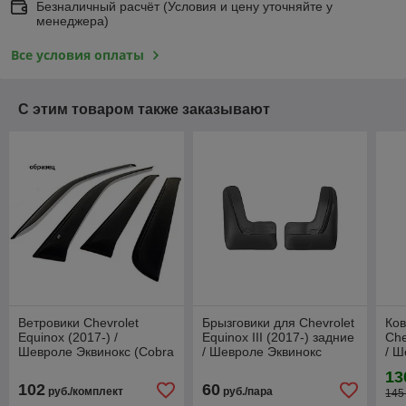
Безналичный расчёт (Условия и цену уточняйте у
менеджера)
Все условия оплаты
С этим товаром также заказывают
Ветровики Chevrolet
Брызговики для Chevrolet
Ков
Equinox (2017-) /
Equinox III (2017-) задние
Che
Шевроле Эквинокс (Cobra
/ Шевроле Эквинокс
/ Ш
Tuning)
(Norplast)
(П
13
102
60
руб./комплект
руб./пара
145