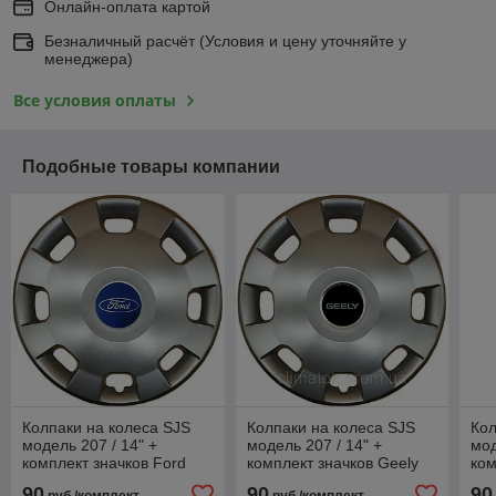
Онлайн-оплата картой
Безналичный расчёт (Условия и цену уточняйте у
менеджера)
Все условия оплаты
Подобные товары компании
Колпаки на колеса SJS
Колпаки на колеса SJS
Кол
модель 207 / 14" +
модель 207 / 14" +
мод
комплект значков Ford
комплект значков Geely
ком
90
90
90