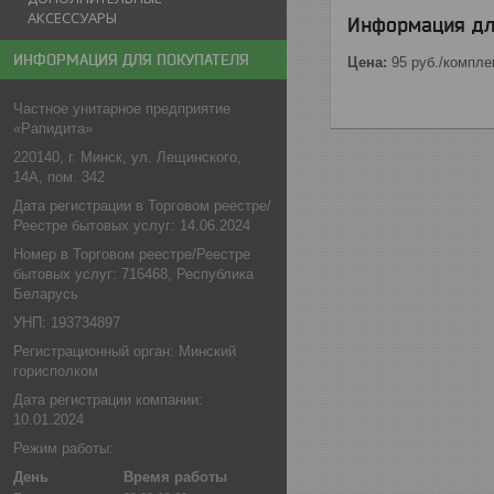
АКСЕССУАРЫ
Информация дл
ИНФОРМАЦИЯ ДЛЯ ПОКУПАТЕЛЯ
Цена:
95
руб.
/компле
Частное унитарное предприятие
«Рапидита»
220140, г. Минск, ул. Лещинского,
14А, пом. 342
Дата регистрации в Торговом реестре/
Реестре бытовых услуг: 14.06.2024
Номер в Торговом реестре/Реестре
бытовых услуг: 716468, Республика
Беларусь
УНП: 193734897
Регистрационный орган: Минский
горисполком
Дата регистрации компании:
10.01.2024
Режим работы:
День
Время работы