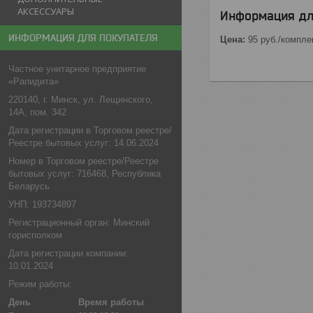
АКСЕССУАРЫ
Информация дл
ИНФОРМАЦИЯ ДЛЯ ПОКУПАТЕЛЯ
Цена:
95
руб.
/компле
Частное унитарное предприятие
«Рапидита»
220140, г. Минск, ул. Лещинского,
14А, пом. 342
Дата регистрации в Торговом реестре/
Реестре бытовых услуг: 14.06.2024
Номер в Торговом реестре/Реестре
бытовых услуг: 716468, Республика
Беларусь
УНП: 193734897
Регистрационный орган: Минский
горисполком
Дата регистрации компании:
10.01.2024
Режим работы:
День
Время работы