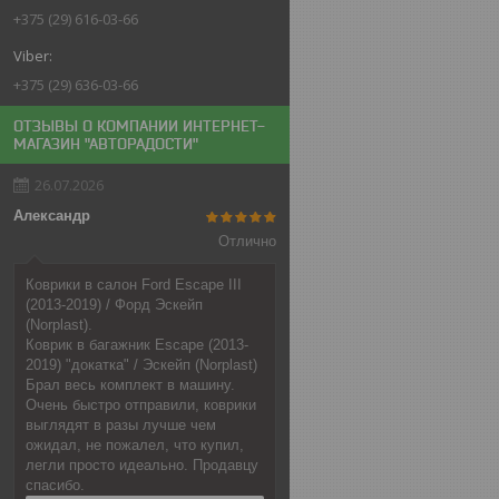
+375 (29) 616-03-66
+375 (29) 636-03-66
ОТЗЫВЫ О КОМПАНИИ ИНТЕРНЕТ-
МАГАЗИН "АВТОРАДОСТИ"
26.07.2026
Александр
Отлично
Коврики в салон Ford Escape III
(2013-2019) / Форд Эскейп
(Norplast).
Коврик в багажник Escape (2013-
2019) "докатка" / Эскейп (Norplast)
Брал весь комплект в машину.
Очень быстро отправили, коврики
выглядят в разы лучше чем
ожидал, не пожалел, что купил,
легли просто идеально. Продавцу
спасибо.