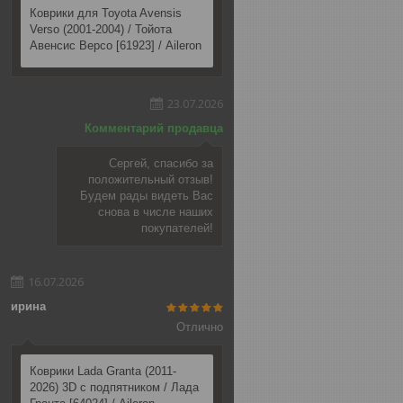
Коврики для Toyota Avensis
Verso (2001-2004) / Тойота
Авенсис Версо [61923] / Aileron
23.07.2026
Комментарий продавца
Сергей, спасибо за
положительный отзыв!
Будем рады видеть Вас
снова в числе наших
покупателей!
16.07.2026
ирина
Отлично
Коврики Lada Granta (2011-
2026) 3D c подпятником / Лада