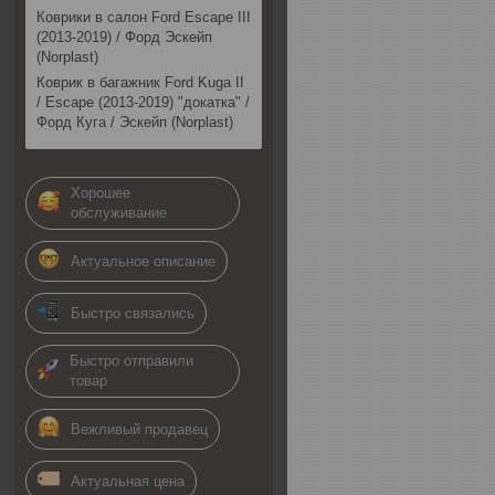
Коврики в салон Ford Escape III
(2013-2019) / Форд Эскейп
(Norplast)
Коврик в багажник Ford Kuga II
/ Escape (2013-2019) "докатка" /
Форд Куга / Эскейп (Norplast)
Хорошее
обслуживание
Актуальное описание
Быстро связались
Быстро отправили
товар
Вежливый продавец
Актуальная цена