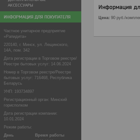
АКСЕССУАРЫ
Информация дл
ИНФОРМАЦИЯ ДЛЯ ПОКУПАТЕЛЯ
Цена:
90
руб.
/компле
Частное унитарное предприятие
«Рапидита»
220140, г. Минск, ул. Лещинского,
14А, пом. 342
Дата регистрации в Торговом реестре/
Реестре бытовых услуг: 14.06.2024
Номер в Торговом реестре/Реестре
бытовых услуг: 716468, Республика
Беларусь
УНП: 193734897
Регистрационный орган: Минский
горисполком
Дата регистрации компании:
10.01.2024
Режим работы:
День
Время работы