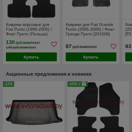
Коврики ворсовые для
Коврики для Fiat Grande
Ков
Fiat Punto (1999-2005) /
Punto (2005-2009) / Фиат
(20
Фиат Пунто (Польша)
Гранде Пунто [201506]
[P2
(Rezaw-Plast)
Zub
130
руб./комплект
87
93
руб./комплект
145 руб./комплект
Купить
Купить
Акционные предложения и новинки
-12%
-10% +