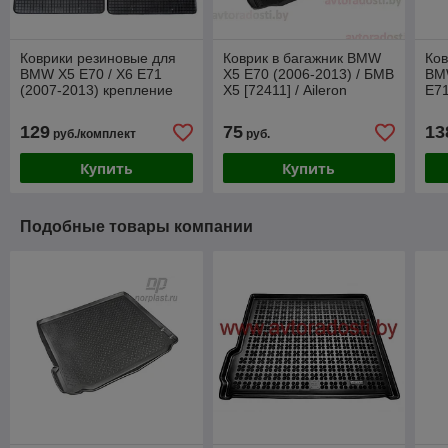
Коврики резиновые для
Коврик в багажник BMW
Ков
BMW X5 E70 / X6 E71
X5 E70 (2006-2013) / БМВ
BM
(2007-2013) крепление
Х5 [72411] / Aileron
E71
BMW - "липучки"
/ Б
(Gumárny Zubří)
129
75
13
руб./комплект
руб.
Купить
Купить
Подобные товары компании