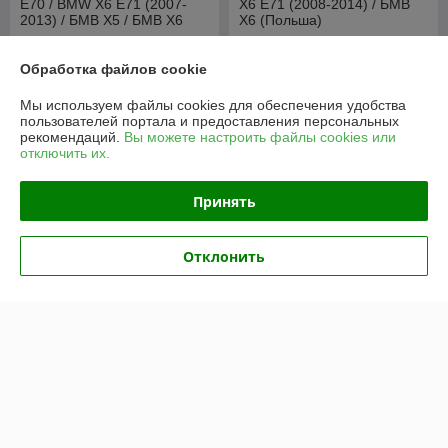
E70 / BMW X6 E71 (2007-
X6 E71 (2008-2014) / БМВ
2013) / БМВ Х5 / БМВ Х6
X6 (Польша)
[00985] (SeiNtex)
В наличии
В наличии
Обработка файлов cookie
168
130
руб./комплект
руб./комплект
190 руб./комплект
145 руб./комплект
Мы используем файлы cookies для обеспечения удобства
пользователей портала и предоставления персональных
Купить
Купить
рекомендаций.
Вы можете настроить файлы cookies или
отключить их.
О нас
Принять
100% положительных из 30 отзывов за год
Отклонить
Компания продает на
Deal.by
Работает с 03.04.2018
г. Минск
ул. Лещинского, д. 14а, 3 этаж, пав. 348, Минск, Беларусь
Контакты
Сегодня работает с 09:00 до 18:00