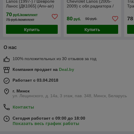
Lanos (1997-) / Шевроле
Chevrolet Lanos (2005-
Tra
Ланос [ДК1065] (Anv-air)
2009) с обл.радиатора /
Тра
Шевроле Ланос [CH15]
70
руб./комплект
VT52
80
78
90 руб.
руб.
75 руб./комплект
Купить
Купить
О нас
100% положительных из 30 отзывов за год
Компания продает на
Deal.by
Работает с 03.04.2018
г. Минск
ул. Лещинского, д. 14а, 3 этаж, пав. 348, Минск, Беларусь
Контакты
Сегодня работает с 09:00 до 18:00
Показать весь график работы