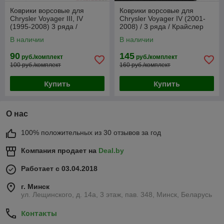
Коврики ворсовые для
Коврики ворсовые для
Chrysler Voyager III, IV
Chrysler Voyager IV (2001-
(1995-2008) 3 ряда /
2008) / 3 ряда / Крайслер
Крайслер Вояджер
Вояджер (Польша)
В наличии
В наличии
(Highway)
90
145
руб./комплект
руб./комплект
100 руб./комплект
160 руб./комплект
Купить
Купить
О нас
100% положительных из 30 отзывов за год
Компания продает на
Deal.by
Работает с 03.04.2018
г. Минск
ул. Лещинского, д. 14а, 3 этаж, пав. 348, Минск, Беларусь
Контакты