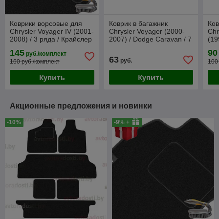
Коврики ворсовые для
Коврик в багажник
Ков
Chrysler Voyager IV (2001-
Chrysler Voyager (2000-
Chr
2008) / 3 ряда / Крайслер
2007) / Dodge Caravan / 7
(19
Вояджер (Польша)
мест / Крайслер
Кр
145
90
руб./комплект
(Norplast)
(Hi
63
руб.
160 руб./комплект
100
Купить
Купить
Акционные предложения и новинки
-10%
-9% +