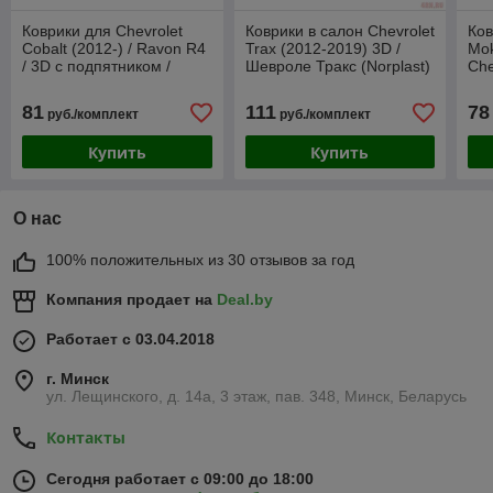
Коврики для Chevrolet
Коврики в салон Chevrolet
Ков
Cobalt (2012-) / Ravon R4
Trax (2012-2019) 3D /
Mok
/ 3D c подпятником /
Шевроле Тракс (Norplast)
Che
Шевроле Кобальт / Равон
Мок
Р4 [60224] /
81
111
78
руб./комплект
руб./комплект
Купить
Купить
О нас
100% положительных из 30 отзывов за год
Компания продает на
Deal.by
Работает с 03.04.2018
г. Минск
ул. Лещинского, д. 14а, 3 этаж, пав. 348, Минск, Беларусь
Контакты
Сегодня работает с 09:00 до 18:00