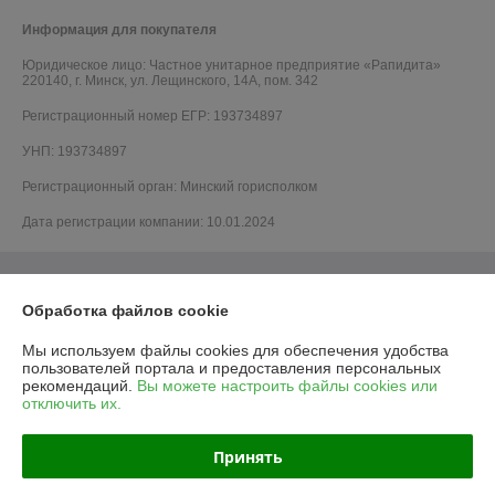
Информация для покупателя
Юридическое лицо:
Частное унитарное предприятие «Рапидита»
220140, г. Минск, ул. Лещинского, 14А, пом. 342
Регистрационный номер ЕГР: 193734897
УНП: 193734897
Регистрационный орган: Минский горисполком
Дата регистрации компании: 10.01.2024
Обработка файлов cookie
Мы используем файлы cookies для обеспечения удобства
пользователей портала и предоставления персональных
рекомендаций.
Вы можете настроить файлы cookies или
отключить их.
Принять