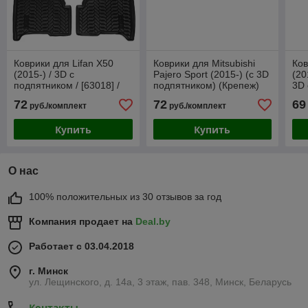
Коврики для Lifan X50
Коврики для Mitsubishi
Ков
(2015-) / 3D c
Pajero Sport (2015-) (c 3D
(20
подпятником / [63018] /
подпятником) (Крепеж)
3D 
Aileron / Лифан Х50
[61029] / Aileron /
Со
72
72
69
руб./комплект
руб./комплект
Мицубиси Паджеро
Купить
Купить
О нас
100% положительных из 30 отзывов за год
Компания продает на
Deal.by
Работает с 03.04.2018
г. Минск
ул. Лещинского, д. 14а, 3 этаж, пав. 348, Минск, Беларусь
Контакты