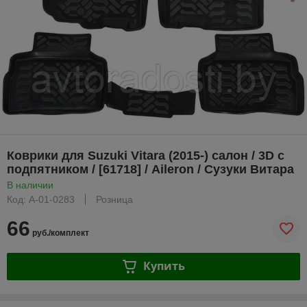
Коврики для Suzuki Vitara (2015-) салон / 3D c
подпятником / [61718] / Aileron / Сузуки Витара
В наличии
Код: A-01-0283
Розница
66
руб./комплект
Купить