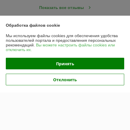
Показать все отзывы
Обработка файлов cookie
О нас
Мы используем файлы cookies для обеспечения удобства
пользователей портала и предоставления персональных
Контакты
рекомендаций.
Вы можете настроить файлы cookies или
отключить их.
Доставка и оплата
Принять
График работы
Отклонить
Полная версия сайта
Политика обработки cookies
Сайт создан на платформе Deal.by