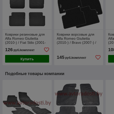
Коврики резиновые для
Коврики ворсовые для
Ков
Alfa Romeo Giulietta
Alfa Romeo Giulietta
Alf
(2010-) / Fiat Stilo (2001-
(2010-) / Bravo (2007-) /
(20
2010) / Lancia Delta
Lancia Delta (2014-)
(20
126
10
руб./комплект
(2008-) (Frogum)
(Польша)
(Gu
145
руб./комплект
Купить
Подобные товары компании