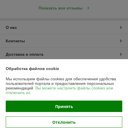
Показать все отзывы
О нас
Контакты
Доставка и оплата
График работы
Обработка файлов cookie
Мы используем файлы cookies для обеспечения удобства
Полная версия сайта
пользователей портала и предоставления персональных
рекомендаций.
Вы можете настроить файлы cookies или
отключить их.
Политика обработки cookies
Принять
Сайт создан на платформе Deal.by
Отклонить