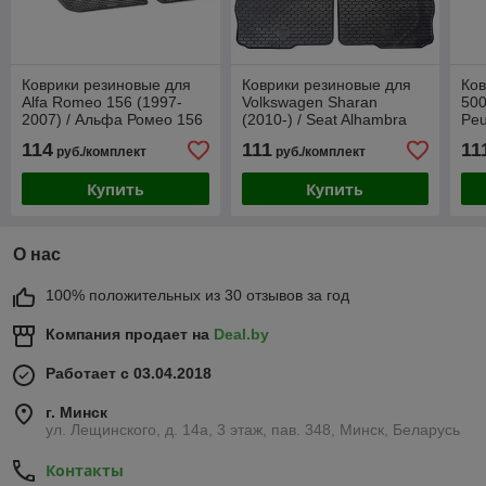
Коврики резиновые для
Коврики резиновые для
Ков
Alfa Romeo 156 (1997-
Volkswagen Sharan
500
2007) / Альфа Ромео 156
(2010-) / Seat Alhambra
Peu
[213406] (Gumárny Zubří)
(2010-) [216994BS]
/ T
114
111
11
руб./комплект
руб./комплект
(Gumárny Zubří)
Zub
Купить
Купить
О нас
100% положительных из 30 отзывов за год
Компания продает на
Deal.by
Работает с 03.04.2018
г. Минск
ул. Лещинского, д. 14а, 3 этаж, пав. 348, Минск, Беларусь
Контакты