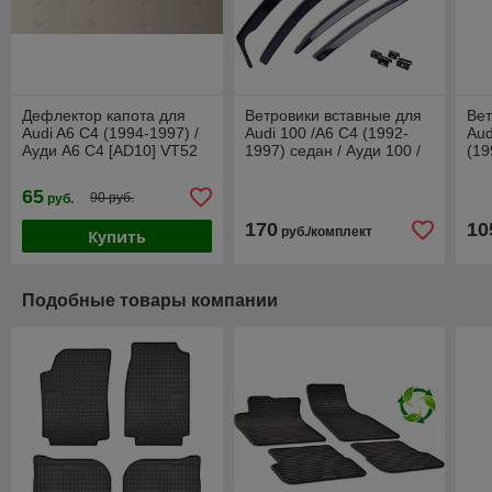
Дефлектор капота для
Ветровики вставные для
Вет
Audi A6 C4 (1994-1997) /
Audi 100 /A6 C4 (1992-
Aud
Ауди А6 С4 [AD10] VT52
1997) седан / Ауди 100 /
(19
А6 С4 [10223] (HEKO)
Ауд
65
90 руб.
руб.
170
10
руб./комплект
Купить
Подобные товары компании