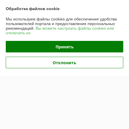
Обработка файлов cookie
Показать все отзывы
Мы используем файлы cookies для обеспечения удобства
пользователей портала и предоставления персональных
рекомендаций.
Вы можете настроить файлы cookies или
О нас
отключить их.
Контакты
Принять
Доставка и оплата
Отклонить
График работы
Полная версия сайта
Политика обработки cookies
Сайт создан на платформе Deal.by