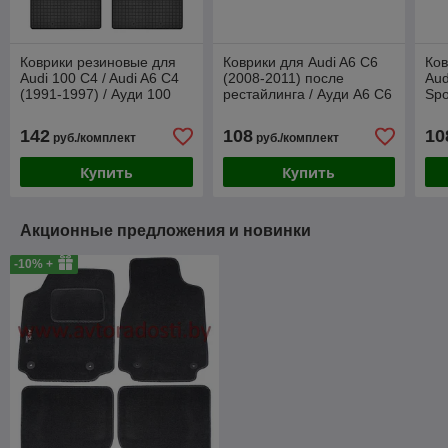
Коврики резиновые для
Коврики для Audi A6 C6
Ков
Audi 100 C4 / Audi A6 C4
(2008-2011) после
Aud
(1991-1997) / Ауди 100
рестайлинга / Ауди А6 С6
Spo
С4 / А6С4 (Frogum)
/ TPE [P214830] (Gumárny
[21
Zubří)
142
108
10
руб./комплект
руб./комплект
Купить
Купить
Акционные предложения и новинки
-10% +