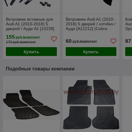
Ветровики вставные для
Ветровики Audi A1 (2010-
Ков
Audi A1 (2010-2018) 5
2018) 5 дверей / хэтчбек /
Aud
дверей / Ауди А1 [10239]
Ауди [A12212] (Cobra
Spo
(HEKO)
Tuning)
А1 
155
руб./комплект
60
87
руб./комплект
170 руб./комплект
Купить
Купить
Подобные товары компании