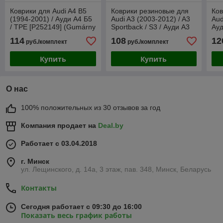
Коврики для Audi A4 B5
Коврики резиновые для
Ков
(1994-2001) / Ауди А4 Б5
Audi A3 (2003-2012) / A3
Aud
/ TPE [P252149] (Gumárny
Sportback / S3 / Ауди А3
Ауд
Zubří)
[213648] (Gumárny Zubří)
(Gu
114
108
12
руб./комплект
руб./комплект
Купить
Купить
О нас
100% положительных из 30 отзывов за год
Компания продает на
Deal.by
Работает с 03.04.2018
г. Минск
ул. Лещинского, д. 14а, 3 этаж, пав. 348, Минск, Беларусь
Контакты
Сегодня работает с 09:30 до 16:00
Показать весь график работы