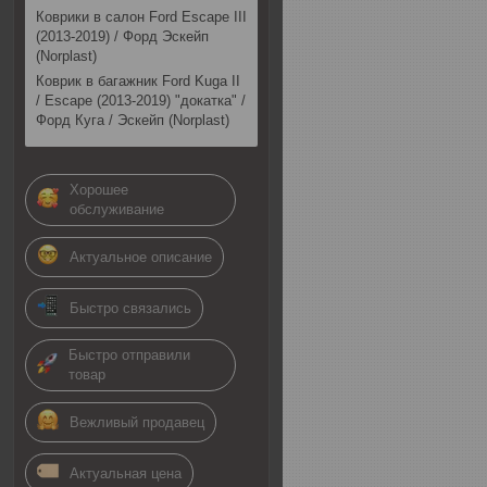
Коврики в салон Ford Escape III
(2013-2019) / Форд Эскейп
(Norplast)
Коврик в багажник Ford Kuga II
/ Escape (2013-2019) "докатка" /
Форд Куга / Эскейп (Norplast)
Хорошее
обслуживание
Актуальное описание
Быстро связались
Быстро отправили
товар
Вежливый продавец
Актуальная цена