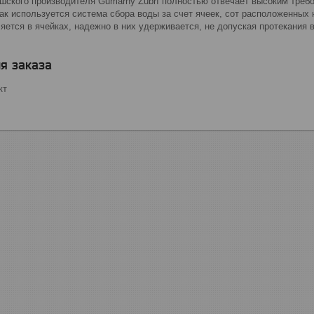
ешского производителя Gumárny Zubří полностью отвечает высоким треб
как используется система сбора воды за счет ячеек, сот расположенных 
ется в ячейках, надежно в них удерживается, не допуская протекания в
я заказа
кт