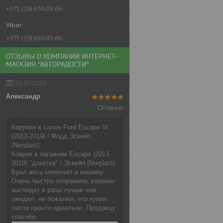
+375 (29) 616-03-66
+375 (29) 636-03-66
ОТЗЫВЫ О КОМПАНИИ ИНТЕРНЕТ-
МАГАЗИН "АВТОРАДОСТИ"
26.07.2026
Александр
Отлично
Коврики в салон Ford Escape III
(2013-2019) / Форд Эскейп
(Norplast).
Коврик в багажник Escape (2013-
2019) "докатка" / Эскейп (Norplast)
Брал весь комплект в машину.
Очень быстро отправили, коврики
выглядят в разы лучше чем
ожидал, не пожалел, что купил,
легли просто идеально. Продавцу
спасибо.