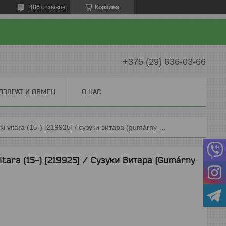
486 отзывов
Корзина
+375 (29) 636-03-66
ОЗВРАТ И ОБМЕН
О НАС
Коврики резиновые для suzuki vitara (15-) [219925] / сузуки витара (gumárny zubří)
tara (15-) [219925] / Сузуки Витара (Gumárny