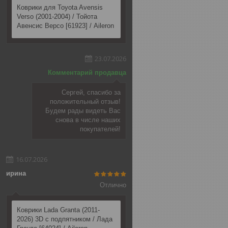
Коврики для Toyota Avensis
Verso (2001-2004) / Тойота
Авенсис Версо [61923] / Aileron
23.07.2026
Комментарий продавца
Сергей, спасибо за
положительный отзыв!
Будем рады видеть Вас
снова в числе наших
покупателей!
16.07.2026
ирина
Отлично
Коврики Lada Granta (2011-
2026) 3D c подпятником / Лада