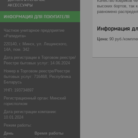
Качество ковриков ч
АКСЕССУАРЫ
высоких бортов, так 
равномено распределя
ИНФОРМАЦИЯ ДЛЯ ПОКУПАТЕЛЯ
Информация дл
Частное унитарное предприятие
«Рапидита»
Цена:
90
руб.
/компле
220140, г. Минск, ул. Лещинского,
14А, пом. 342
Дата регистрации в Торговом реестре/
Реестре бытовых услуг: 14.06.2024
Номер в Торговом реестре/Реестре
бытовых услуг: 716468, Республика
Беларусь
УНП: 193734897
Регистрационный орган: Минский
горисполком
Дата регистрации компании:
10.01.2024
Режим работы:
День
Время работы