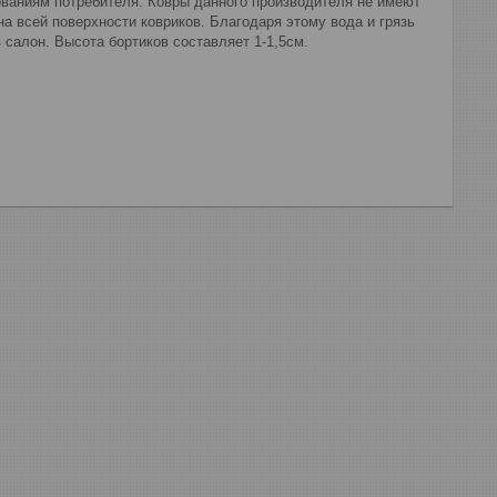
ованиям потребителя. Ковры данного производителя не имеют
на всей поверхности ковриков. Благодаря этому вода и грязь
 салон. Высота бортиков составляет 1-1,5см.