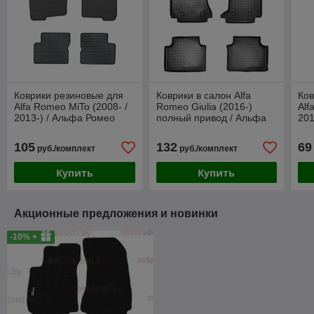
Коврики резиновые для
Коврики в салон Alfa
Ков
Alfa Romeo MiTo (2008- /
Romeo Giulia (2016-)
Alf
2013-) / Альфа Ромео
полный привод / Альфа
201
Мито (Frogum)
Ромео Джулия (Norplast)
[21
105
132
69
руб./комплект
руб./комплект
Купить
Купить
Акционные предложения и новинки
-10% +