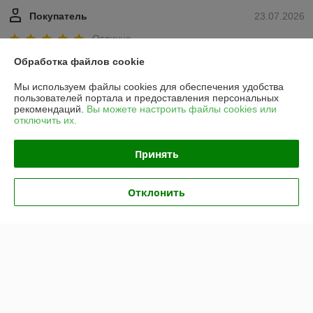
Покупатель
23.07.2026
Отлично
Обработка файлов cookie
Показать все отзывы
Мы используем файлы cookies для обеспечения удобства
пользователей портала и предоставления персональных
рекомендаций.
Вы можете настроить файлы cookies или
О нас
отключить их.
Контакты
Принять
Доставка и оплата
Отклонить
График работы
Полная версия сайта
Политика обработки cookies
Сайт создан на платформе Deal.by