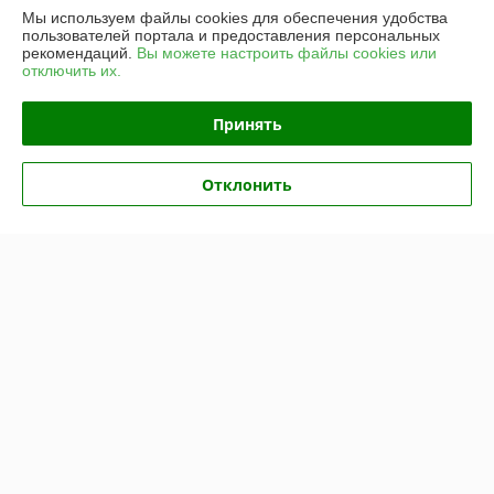
Мы используем файлы cookies для обеспечения удобства
пользователей портала и предоставления персональных
рекомендаций.
Вы можете настроить файлы cookies или
О нас
отключить их.
Контакты
Принять
Доставка и оплата
Отклонить
График работы
Полная версия сайта
Политика обработки cookies
Сайт создан на платформе Deal.by