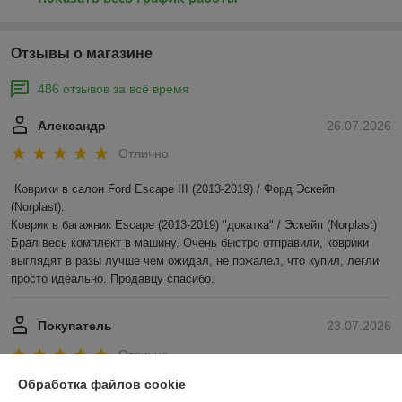
Отзывы о магазине
486 отзывов за всё время
Александр
26.07.2026
Отлично
Коврики в салон Ford Escape III (2013-2019) / Форд Эскейп 
(Norplast).

Коврик в багажник Escape (2013-2019) "докатка" / Эскейп (Norplast)

Брал весь комплект в машину. Очень быстро отправили, коврики 
выглядят в разы лучше чем ожидал, не пожалел, что купил, легли 
просто идеально. Продавцу спасибо.
Покупатель
23.07.2026
Отлично
Обработка файлов cookie
Показать все отзывы