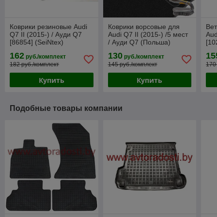
Коврики резиновые Audi
Коврики ворсовые для
Вет
Q7 II (2015-) / Ауди Q7
Audi Q7 II (2015-) /5 мест
Aud
[86854] (SeiNtex)
/ Ауди Q7 (Польша)
[10
162
130
15
руб./комплект
руб./комплект
182 руб./комплект
145 руб./комплект
170
Купить
Купить
Подобные товары компании