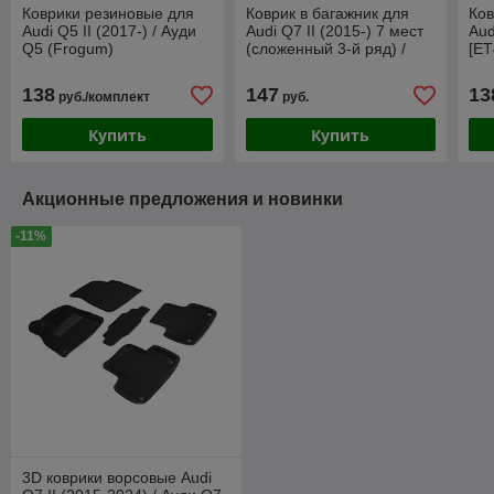
Коврики резиновые для
Коврик в багажник для
Ков
Audi Q5 II (2017-) / Ауди
Audi Q7 II (2015-) 7 мест
Aud
Q5 (Frogum)
(сложенный 3-й ряд) /
[ET
Ауди Q7 [232034] (Rezaw-
Plast)
138
147
13
руб./комплект
руб.
Купить
Купить
Акционные предложения и новинки
-11%
3D коврики ворсовые Audi